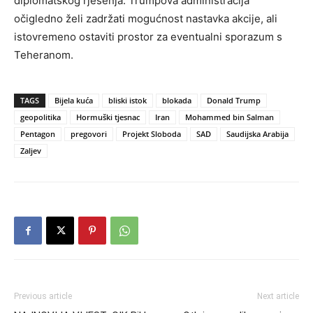
diplomatskog rješenja. Trumpova administracija
očigledno želi zadržati mogućnost nastavka akcije, ali
istovremeno ostaviti prostor za eventualni sporazum s
Teheranom.
TAGS
Bijela kuća
bliski istok
blokada
Donald Trump
geopolitika
Hormuški tjesnac
Iran
Mohammed bin Salman
Pentagon
pregovori
Projekt Sloboda
SAD
Saudijska Arabija
Zaljev
Previous article
Next article