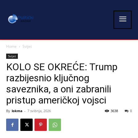
Home
Svijet
Svijet
KOLO SE OKREĆE: Trump
razbijesnio ključnog
saveznika, a oni zabranili
pristup američkoj vojsci
By
lokma
-
7 svibnja, 2026
3638
0