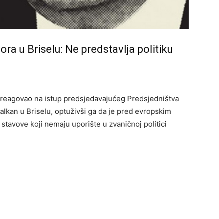
a u Briselu: Ne predstavlja politiku
 reagovao na istup predsjedavajućeg Predsjedništva
lkan u Briselu, optuživši ga da je pred evropskim
te stavove koji nemaju uporište u zvaničnoj politici