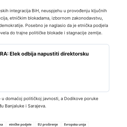
skih integracija BiH, neuspjehu u provođenju ključnih
tucija, etničkim blokadama, izbornom zakonodavstvu,
 demokratije. Posebno je naglasio da je etnička podjela
la do trajne političke blokade i stagnacije zemlje.
: Elek odbija napustiti direktorsku
e u domaćoj političkoj javnosti, a Dodikove poruke
đu Banjaluke i Sarajeva.
ka
etničke podjele
EU proširenje
Evropska unija