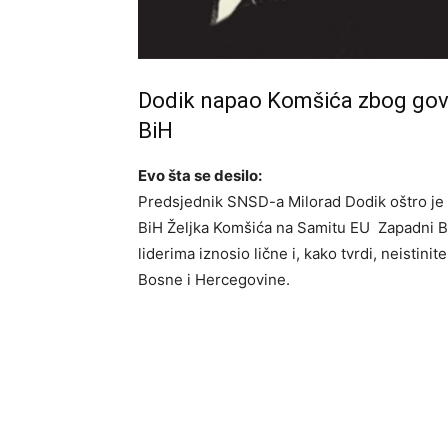
Dodik napao Komšića zbog govor
BiH
Evo šta se desilo:
Predsjednik SNSD-a Milorad Dodik oštro je
BiH Željka Komšića na Samitu EU Zapadni Ba
liderima iznosio lične i, kako tvrdi, neistini
Bosne i Hercegovine.