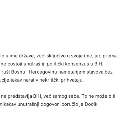
o u ime države, već isključivo u svoje ime, jer, prema
ne postoji unutrašnji politički konsenzus u BiH.
da ruši Bosnu i Hercegovinu nametanjem stavova bez
ije takav narativ nekritički prihvataju.
n ne predstavlja BiH, već samog sebe. To ne može biti
 nikakav unutrašnji dogovor poručio je Dodik.