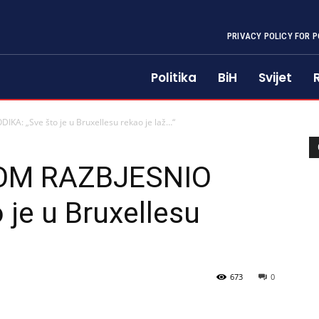
PRIVACY POLICY FOR P
Politika
BiH
Svijet
: „Sve što je u Bruxellesu rekao je laž…“
OM RAZBJESNIO
 je u Bruxellesu
673
0