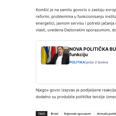
Komšić je na samitu govorio o zastoju evrop
reformi, problemima u funkcionisanju insti
energetici, javnom servisu i potrebi jačanja
vlasti, uvedena Dejtonskim sporazumom, dove
NOVA POLITIČKA BURA
funkciju
POLITIKA
|
prije 2 tjedna
Njegov govor izazvao je podijeljene reakcij
dodatno su produbile političke tenzije izme
TAGS
Brisel
Dejtonski sporazum
domaća politi