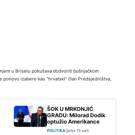
anjem u Briselu pokušava dodvoriti bošnjačkom
 se ponovo izabere kao “hrvatski” član Predsjedništva,
ŠOK U MRKONJIĆ
GRADU: Milorad Dodik
optužio Amerikance
POLITIKA
|
prije 15 sati