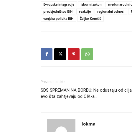
Evropske integracije
izborni zakon
međunarodni o
predsjedništvo BiH
reakcije
regionalni odnosi
vanjska politika BiH
Željko Komšić
Previous article
SDS SPREMAN NA BORBU: Ne odustaju od cilja
evo šta zahtjevaju od CIK-a…
lokma