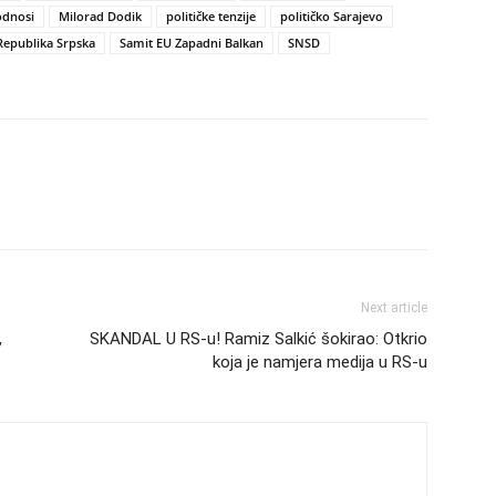
dnosi
Milorad Dodik
političke tenzije
političko Sarajevo
Republika Srpska
Samit EU Zapadni Balkan
SNSD
Next article
,
SKANDAL U RS-u! Ramiz Salkić šokirao: Otkrio
koja je namjera medija u RS-u