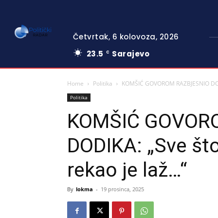
Četvrtak, 6 kolovoza, 2026
23.5
Sarajevo
C
Home
Politika
KOMŠIĆ GOVOROM RAZBJESNIO DODIKA
Politika
KOMŠIĆ GOVOR
DODIKA: „Sve što
rekao je laž…“
By
lokma
-
19 prosinca, 2025