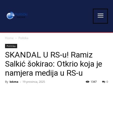
Home
Politika
Politika
SKANDAL U RS-u! Ramiz
Salkić šokirao: Otkrio koja je
namjera medija u RS-u
By
lokma
-
19 prosinca, 2025
1347
0