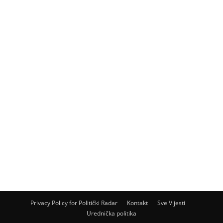
Privacy Policy for Politički Radar
Kontakt
Sve Vijesti
Urednička politika