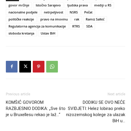
govor mržnje
Istočno Sarajevo
ljudska prava
mediji u RS
nacionalne podjele
netrpeljivost
NSRS
Pečat
političke reakcije
pravo na imovinu
rak
Ramiz Salkić
Regulatorna agencija za komunikacije
RTRS
SDA
sloboda kretanja
Ustav BiH
Previous article
Next article
KOMŠIĆ GOVOROM
DODIKU SE OVO NEĆE
RAZBJESNIO DODIKA: „Sve što
SVIDJETI: Helez lobirao preko
je u Bruxellesu rekao je laž…“
nizozemskog kolege za ulazak
BiH u…