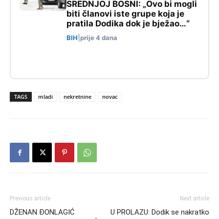
SREDNJOJ BOSNI: „Ovo bi mogli
biti članovi iste grupe koja je
pratila Dodika dok je bježao…“
BIH
|
prije 4 dana
TAGS
mladi
nekretnine
novac
Previous article
Next article
DŽENAN ĐONLAGIĆ
U PROLAZU: Dodik se nakratko