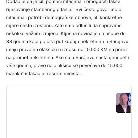
Dodao je da je cilj pomoći mladima, i omogućiti lakše
riješavanje stambenog pitanja. “Svi često govorimo o
mladima i potrebi demografske obnove, ali konkretne
mjere često izostanu. Zato smo odlučili da napravimo
nekoliko važnih izmjena. Ključna novina je da osobe do
38 godina koje po prvi put kupuju nekretninu u Sarajevu,
imaju pravo na olakšicu u iznosu od 10.000 KM na porez
na promet nekretnina. Ako su u Sarajevu nastanjeni pet i
više godina, pravo na olakšicu se povećava do 15.000
maraka” istakao je resorni ministar.