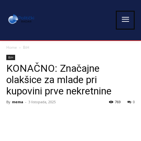
Home
BiH
BiH
KONAČNO: Značajne
olakšice za mlade pri
kupovini prve nekretnine
By
mema
-
3 listopada, 2025
769
0