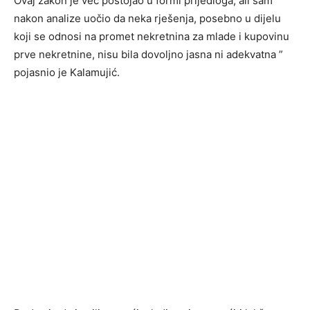
Ovaj zakon je već postojao u formi prijedloga, ali sam
nakon analize uočio da neka rješenja, posebno u dijelu
koji se odnosi na promet nekretnina za mlade i kupovinu
prve nekretnine, nisu bila dovoljno jasna ni adekvatna ”
pojasnio je Kalamujić.