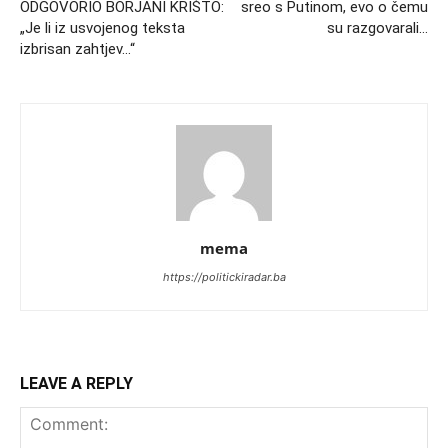
ODGOVORIO BORJANI KRIŠTO:
sreo s Putinom, evo o čemu
„Je li iz usvojenog teksta
su razgovarali…
izbrisan zahtjev…“
mema
https://politickiradar.ba
LEAVE A REPLY