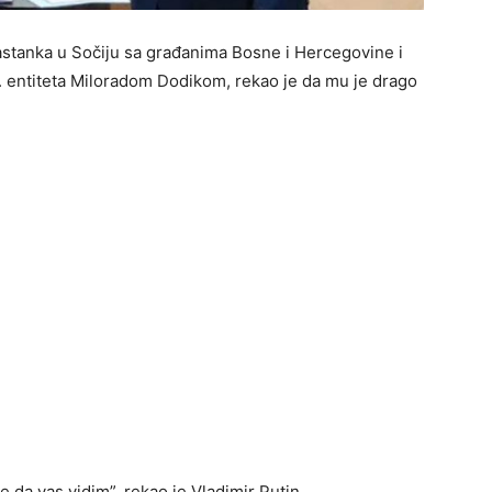
astanka u Sočiju sa građanima Bosne i Hercegovine i
entiteta Miloradom Dodikom, rekao je da mu je drago
 da vas vidim”, rekao je Vladimir Putin.