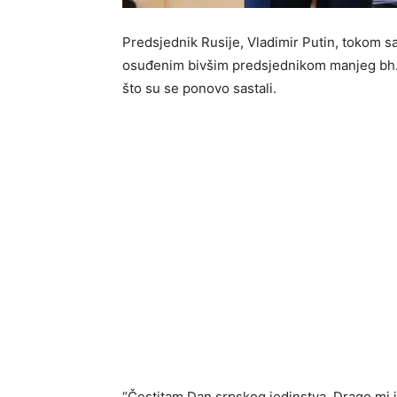
Predsjednik Rusije, Vladimir Putin, tokom s
osuđenim bivšim predsjednikom manjeg bh. 
što su se ponovo sastali.
“Čestitam Dan srpskog jedinstva. Drago mi je