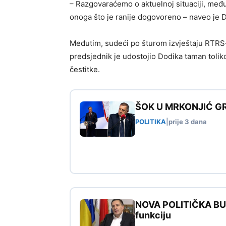
– Razgovaraćemo o aktuelnoj situaciji, među
onoga što je ranije dogovoreno – naveo je D
Međutim, sudeći po šturom izvještaju RTRS-a 
predsjednik je udostojio Dodika taman tolik
čestitke.
ŠOK U MRKONJIĆ GRA
POLITIKA
|
prije 3 dana
NOVA POLITIČKA BURA
funkciju