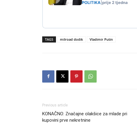
POLITIKA
|
prije 2 tjedna
TAGS
milroad dodik
Vladimir Putin
Previous article
KONAČNO: Značajne olakšice za mlade pri
kupovini prve nekretnine