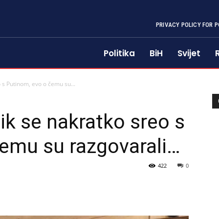
PRIVACY POLICY FOR P
Politika
BiH
Svijet
s Putinom, evo o čemu su...
k se nakratko sreo s
čemu su razgovarali…
422
0