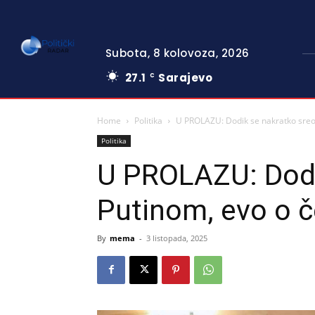
Subota, 8 kolovoza, 2026
27.1
Sarajevo
C
Home
Politika
U PROLAZU: Dodik se nakratko sreo 
Politika
U PROLAZU: Dodi
Putinom, evo o 
By
mema
-
3 listopada, 2025