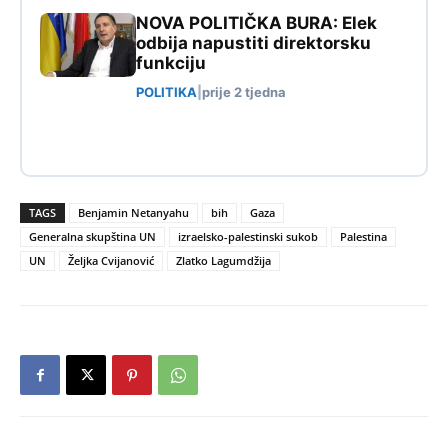
NOVA POLITIČKA BURA: Elek
odbija napustiti direktorsku
funkciju
POLITIKA
|
prije 2 tjedna
TAGS
Benjamin Netanyahu
bih
Gaza
Generalna skupština UN
izraelsko-palestinski sukob
Palestina
UN
Željka Cvijanović
Zlatko Lagumdžija