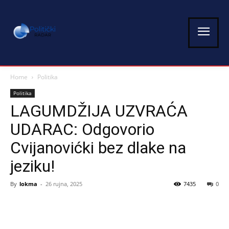
Home
Politika
Politika
LAGUMDŽIJA UZVRAĆA
UDARAC: Odgovorio
Cvijanovićki bez dlake na
jeziku!
By
lokma
-
26 rujna, 2025
7435
0