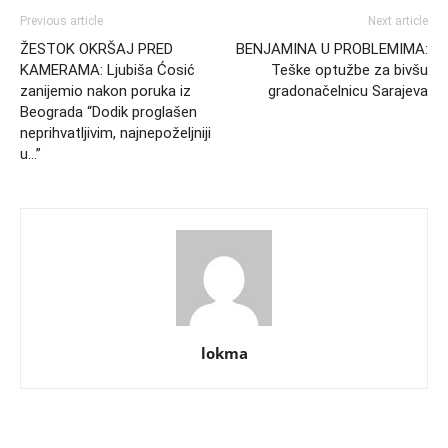
Previous article
Next article
ŽESTOK OKRŠAJ PRED
BENJAMINA U PROBLEMIMA:
KAMERAMA: Ljubiša Ćosić
Teške optužbe za bivšu
zanijemio nakon poruka iz
gradonačelnicu Sarajeva
Beograda “Dodik proglašen
neprihvatljivim, najnepoželjniji
u…”
lokma