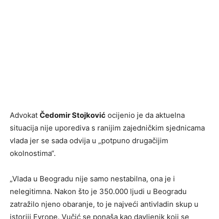
Advokat
Čedomir Stojković
ocijenio je da aktuelna
situacija nije uporediva s ranijim zajedničkim sjednicama
vlada jer se sada odvija u „potpuno drugačijim
okolnostima“.
„Vlada u Beogradu nije samo nestabilna, ona je i
nelegitimna. Nakon što je 350.000 ljudi u Beogradu
zatražilo njeno obaranje, to je najveći antivladin skup u
istoriji Evrope. Vučić se ponaša kao davljenik koji se