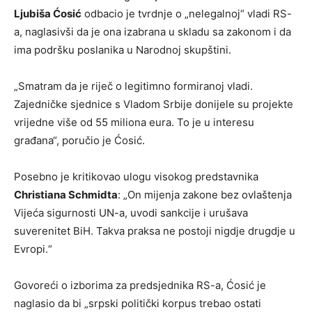
Ljubiša Ćosić
odbacio je tvrdnje o „nelegalnoj“ vladi RS-
a, naglasivši da je ona izabrana u skladu sa zakonom i da
ima podršku poslanika u Narodnoj skupštini.
„Smatram da je riječ o legitimno formiranoj vladi.
Zajedničke sjednice s Vladom Srbije donijele su projekte
vrijedne više od 55 miliona eura. To je u interesu
građana“, poručio je Ćosić.
Posebno je kritikovao ulogu visokog predstavnika
Christiana Schmidta
: „On mijenja zakone bez ovlaštenja
Vijeća sigurnosti UN-a, uvodi sankcije i urušava
suverenitet BiH. Takva praksa ne postoji nigdje drugdje u
Evropi.“
Govoreći o izborima za predsjednika RS-a, Ćosić je
naglasio da bi „srpski politički korpus trebao ostati