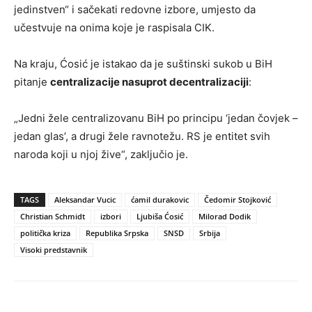
jedinstven“ i sačekati redovne izbore, umjesto da
učestvuje na onima koje je raspisala CIK.
Na kraju, Ćosić je istakao da je suštinski sukob u BiH
pitanje
centralizacije nasuprot decentralizaciji
:
„Jedni žele centralizovanu BiH po principu ‘jedan čovjek –
jedan glas’, a drugi žele ravnotežu. RS je entitet svih
naroda koji u njoj žive“, zaključio je.
TAGS
Aleksandar Vucic
ćamil durakovic
Čedomir Stojković
Christian Schmidt
izbori
Ljubiša Ćosić
Milorad Dodik
politička kriza
Republika Srpska
SNSD
Srbija
Visoki predstavnik