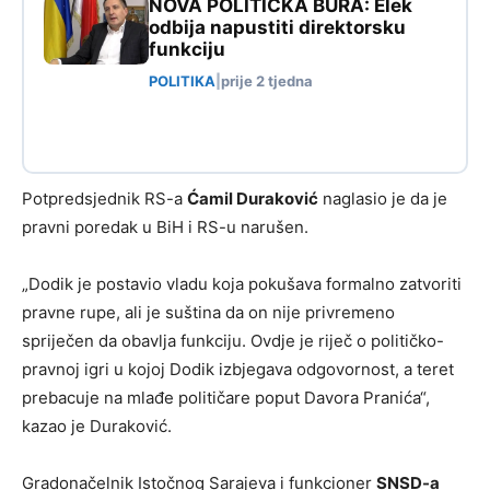
NOVA POLITIČKA BURA: Elek
odbija napustiti direktorsku
funkciju
POLITIKA
|
prije 2 tjedna
Potpredsjednik RS-a
Ćamil Duraković
naglasio je da je
pravni poredak u BiH i RS-u narušen.
„Dodik je postavio vladu koja pokušava formalno zatvoriti
pravne rupe, ali je suština da on nije privremeno
spriječen da obavlja funkciju. Ovdje je riječ o političko-
pravnoj igri u kojoj Dodik izbjegava odgovornost, a teret
prebacuje na mlađe političare poput Davora Pranića“,
kazao je Duraković.
Gradonačelnik Istočnog Sarajeva i funkcioner
SNSD-a