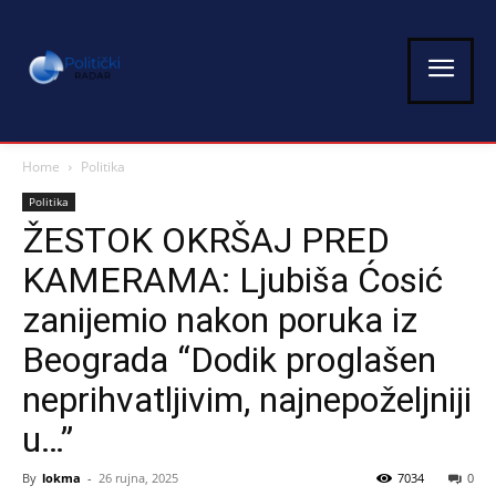
Home
Politika
Politika
ŽESTOK OKRŠAJ PRED
KAMERAMA: Ljubiša Ćosić
zanijemio nakon poruka iz
Beograda “Dodik proglašen
neprihvatljivim, najnepoželjniji
u…”
By
lokma
-
26 rujna, 2025
7034
0