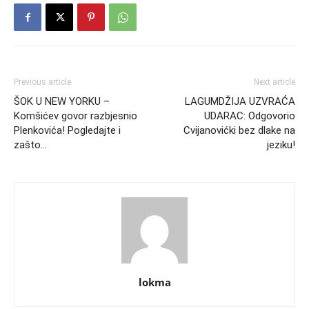
Previous article
Next article
ŠOK U NEW YORKU –
LAGUMDŽIJA UZVRAĆA
Komšićev govor razbjesnio
UDARAC: Odgovorio
Plenkovića! Pogledajte i
Cvijanovićki bez dlake na
zašto…
jeziku!
lokma