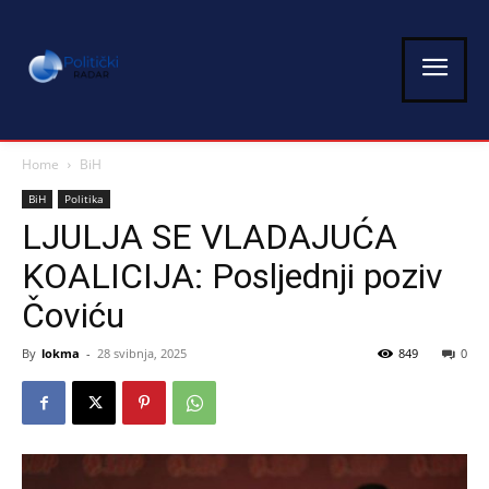
Home
BiH
BiH
Politika
LJULJA SE VLADAJUĆA
KOALICIJA: Posljednji poziv
Čoviću
By
lokma
-
28 svibnja, 2025
849
0