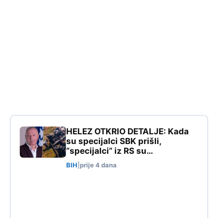
HELEZ OTKRIO DETALJE: Kada
su specijalci SBK prišli,
“specijalci” iz RS su…
BIH
|
prije 4 dana