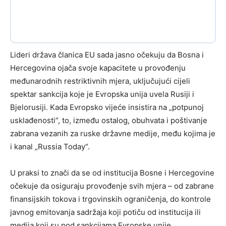
Lideri država članica EU sada jasno očekuju da Bosna i
Hercegovina ojača svoje kapacitete u provođenju
međunarodnih restriktivnih mjera, uključujući cijeli
spektar sankcija koje je Evropska unija uvela Rusiji i
Bjelorusiji. Kada Evropsko vijeće insistira na „potpunoj
usklađenosti“, to, između ostalog, obuhvata i poštivanje
zabrana vezanih za ruske državne medije, među kojima je
i kanal „Russia Today“.
U praksi to znači da se od institucija Bosne i Hercegovine
očekuje da osiguraju provođenje svih mjera – od zabrane
finansijskih tokova i trgovinskih ograničenja, do kontrole
javnog emitovanja sadržaja koji potiču od institucija ili
medija koji su pod sankcijama Evropske unije.