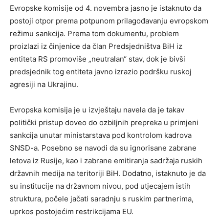
Evropske komisije od 4. novembra jasno je istaknuto da
postoji otpor prema potpunom prilagođavanju evropskom
režimu sankcija. Prema tom dokumentu, problem
proizlazi iz činjenice da član Predsjedništva BiH iz
entiteta RS promoviše „neutralan“ stav, dok je bivši
predsjednik tog entiteta javno izrazio podršku ruskoj
agresiji na Ukrajinu.
Evropska komisija je u izvještaju navela da je takav
politički pristup doveo do ozbiljnih prepreka u primjeni
sankcija unutar ministarstava pod kontrolom kadrova
SNSD-a. Posebno se navodi da su ignorisane zabrane
letova iz Rusije, kao i zabrane emitiranja sadržaja ruskih
državnih medija na teritoriji BiH. Dodatno, istaknuto je da
su institucije na državnom nivou, pod utjecajem istih
struktura, počele jačati saradnju s ruskim partnerima,
uprkos postojećim restrikcijama EU.