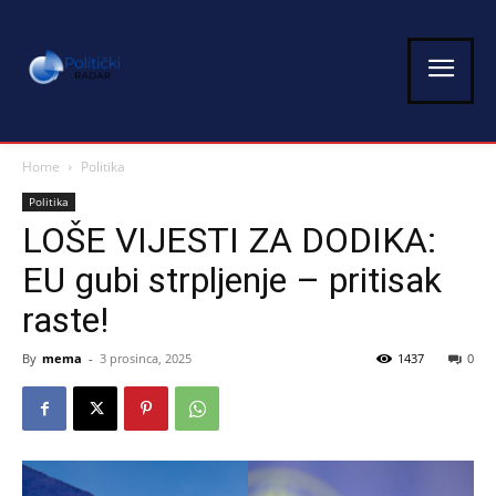
Home
Politika
Politika
LOŠE VIJESTI ZA DODIKA:
EU gubi strpljenje – pritisak
raste!
By
mema
-
3 prosinca, 2025
1437
0