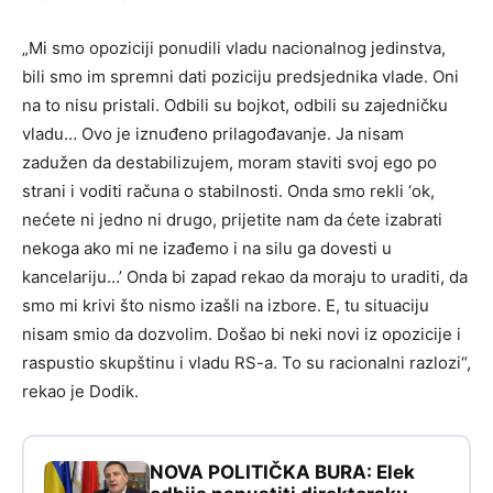
„Mi smo opoziciji ponudili vladu nacionalnog jedinstva,
bili smo im spremni dati poziciju predsjednika vlade. Oni
na to nisu pristali. Odbili su bojkot, odbili su zajedničku
vladu… Ovo je iznuđeno prilagođavanje. Ja nisam
zadužen da destabilizujem, moram staviti svoj ego po
strani i voditi računa o stabilnosti. Onda smo rekli ‘ok,
nećete ni jedno ni drugo, prijetite nam da ćete izabrati
nekoga ako mi ne izađemo i na silu ga dovesti u
kancelariju…’ Onda bi zapad rekao da moraju to uraditi, da
smo mi krivi što nismo izašli na izbore. E, tu situaciju
nisam smio da dozvolim. Došao bi neki novi iz opozicije i
raspustio skupštinu i vladu RS-a. To su racionalni razlozi“,
rekao je Dodik.
NOVA POLITIČKA BURA: Elek