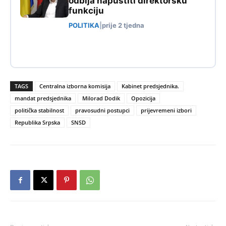
odbija napustiti direktorsku
funkciju
POLITIKA
|
prije 2 tjedna
TAGS
Centralna izborna komisija
Kabinet predsjednika.
mandat predsjednika
Milorad Dodik
Opozicija
politička stabilnost
pravosudni postupci
prijevremeni izbori
Republika Srpska
SNSD