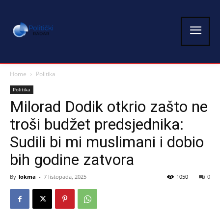
Home
Politika
Politika
Milorad Dodik otkrio zašto ne
troši budžet predsjednika:
Sudili bi mi muslimani i dobio
bih godine zatvora
By
lokma
-
7 listopada, 2025
1050
0