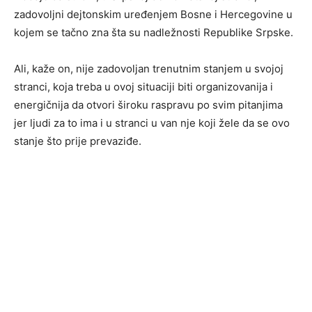
zadovoljni dejtonskim uređenjem Bosne i Hercegovine u
kojem se tačno zna šta su nadležnosti Republike Srpske.
Ali, kaže on, nije zadovoljan trenutnim stanjem u svojoj
stranci, koja treba u ovoj situaciji biti organizovanija i
energičnija da otvori široku raspravu po svim pitanjima
jer ljudi za to ima i u stranci u van nje koji žele da se ovo
stanje što prije prevaziđe.