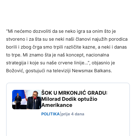
“Mi nećemo dozvoliti da se neko igra sa onim što je
stvoreno i za šta su se neki naši članovi najužih porodica
borili i zbog črga smo trpili različite kazne, a neki i danas
to trpe. Mi znamo šta je naš koncept, nacionalna
strategija i koje su naše crvene linije…”, objasnio je
Božović, gostujući na televiziji Newsmax Balkans.
ŠOK U MRKONJIĆ GRADU:
Milorad Dodik optužio
Amerikance
POLITIKA
|
prije 4 dana