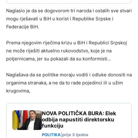
Naglasio je da se dogovorom tri naroda i ostalih sve stvari
mogu rješavati u BiH u korist i Republike Srpske i
Federacije BiH.
Prema njegovim riječima krizu u BiH i Republici Srpskoj
ne može riješiti aktuelno rukovodstvo, koje je na
potjernicama, jer su pokazali da su konformisti…
Naglašava da se politike moraju voditi i odluke donositi na
organima stranaka, a ne da to rade pojedinci ili u užim
krugovima,
NOVA POLITIČKA BURA: Elek
odbija napustiti direktorsku
funkciju
POLITIKA
|
prije 3 tjedna