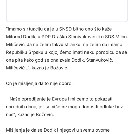
“Imamo sirtuaciju da je u SNSD bitno ono što kaže
Milorad Dodik, u PDP Draško Stanivuković ili u SDS Milan
Miličević. Ja ne želim takvu stranku, ne želim da imamo
Republiku Srpsku u kojoj ćemo imati neku porodicu da se
ona pita kako god se ona zvala Dodik, Stanvukovič.
Miličević…”, kazao je Božović.
On je mišljenja da to nije dobro.
– Naše opredljenje je Evropa i mi ćemo to pokazati
narednih dana, jer se više ne mogu donositi odluke bez
nas”, kazao je Božović.
Mišljenja je da se Dodik i njegovi u svemu ovome