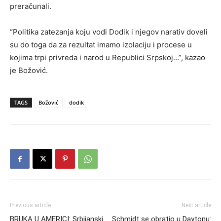
preračunali.
“Politika zatezanja koju vodi Dodik i njegov narativ doveli
su do toga da za rezultat imamo izolaciju i procese u
kojima trpi privreda i narod u Republici Srpskoj…”, kazao
je Božović.
TAGS
Božović
dodik
Previous article
Next article
BRUKA U AMERICI: Srbijanski
Schmidt se obratio u Daytonu: