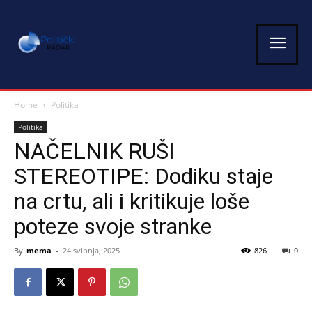
Home
Politika
Politika
NAČELNIK RUŠI
STEREOTIPE: Dodiku staje
na crtu, ali i kritikuje loše
poteze svoje stranke
By
mema
-
24 svibnja, 2025
826
0