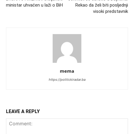
ministar uhvaćen u laži o BiH
Rekao da želi biti posljednji
visoki predstavnik
mema
https://politickiradar.ba
LEAVE A REPLY