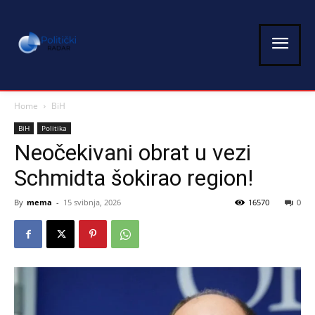
Home
BiH
BiH
Politika
Neočekivani obrat u vezi
Schmidta šokirao region!
By
mema
-
15 svibnja, 2026
16570
0