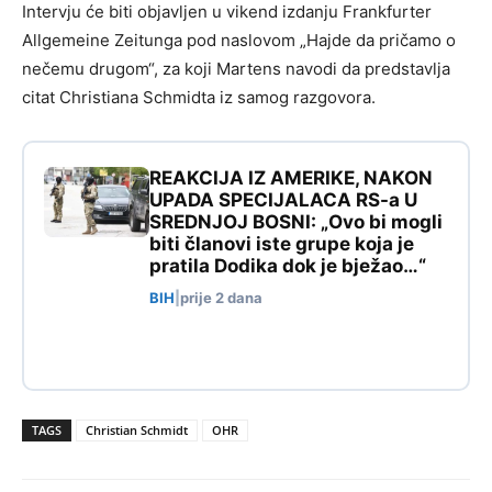
Intervju će biti objavljen u vikend izdanju Frankfurter
Allgemeine Zeitunga pod naslovom „Hajde da pričamo o
nečemu drugom“, za koji Martens navodi da predstavlja
citat Christiana Schmidta iz samog razgovora.
REAKCIJA IZ AMERIKE, NAKON
UPADA SPECIJALACA RS-a U
SREDNJOJ BOSNI: „Ovo bi mogli
biti članovi iste grupe koja je
pratila Dodika dok je bježao…“
BIH
|
prije 2 dana
TAGS
Christian Schmidt
OHR