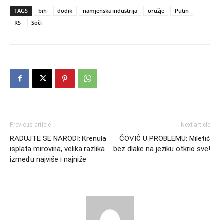
TAGS
bih
dodik
namjenska industrija
oružje
Putin
RS
Soči
Previous article
Next article
RADUJTE SE NARODI: Krenula
ČOVIĆ U PROBLEMU: Miletić
isplata mirovina, velika razlika
bez dlake na jeziku otkrio sve!
između najviše i najniže