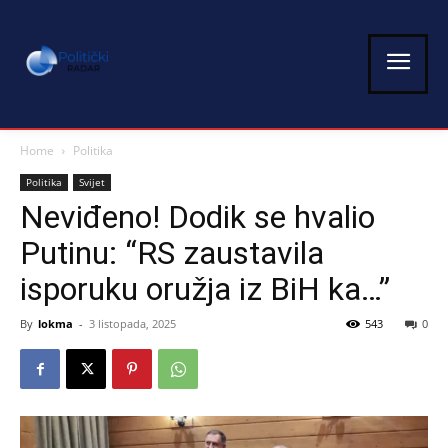
Home
Politika
Politika
Svijet
Neviđeno! Dodik se hvalio
Putinu: “RS zaustavila
isporuku oružja iz BiH ka…”
By
lokma
-
3 listopada, 2025
543
0