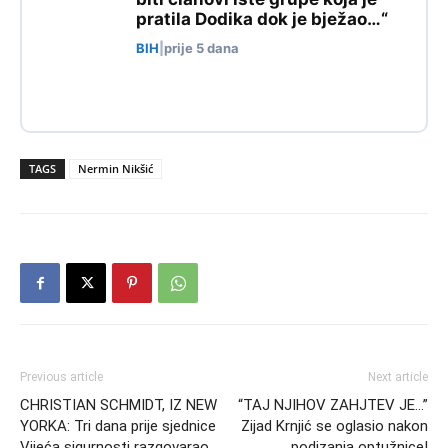
pratila Dodika dok je bježao…“
BIH
|
prije 5 dana
TAGS
Nermin Nikšić
Previous article
Next article
CHRISTIAN SCHMIDT, IZ NEW
“TAJ NJIHOV ZAHJTEV JE…”
YORKA: Tri dana prije sjednice
Zijad Krnjić se oglasio nakon
Vijeća sigurnosti razgovarao
podizanja optužnice!