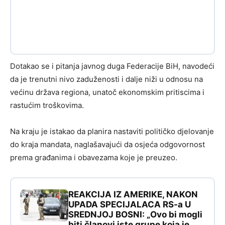
Dotakao se i pitanja javnog duga Federacije BiH, navodeći
da je trenutni nivo zaduženosti i dalje niži u odnosu na
većinu država regiona, unatoč ekonomskim pritiscima i
rastućim troškovima.
Na kraju je istakao da planira nastaviti političko djelovanje
do kraja mandata, naglašavajući da osjeća odgovornost
prema građanima i obavezama koje je preuzeo.
REAKCIJA IZ AMERIKE, NAKON
UPADA SPECIJALACA RS-a U
SREDNJOJ BOSNI: „Ovo bi mogli
biti članovi iste grupe koja je