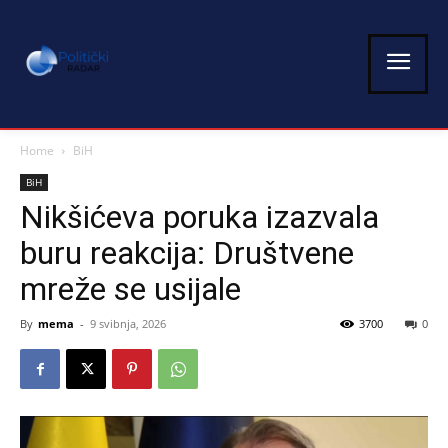
Home
BiH
BiH
Nikšićeva poruka izazvala
buru reakcija: Društvene
mreže se usijale
By
mema
-
9 svibnja, 2026
3700
0