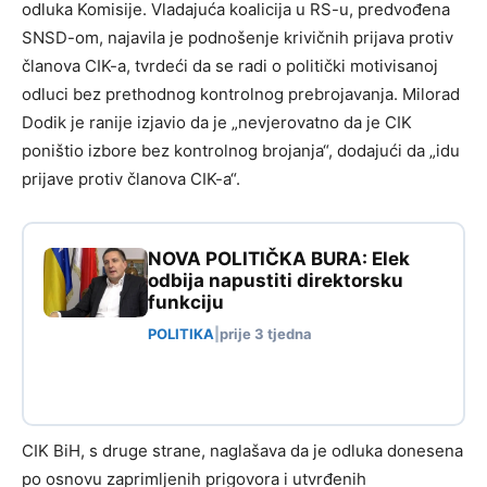
odluka Komisije. Vladajuća koalicija u RS-u, predvođena
SNSD-om, najavila je podnošenje krivičnih prijava protiv
članova CIK-a, tvrdeći da se radi o politički motivisanoj
odluci bez prethodnog kontrolnog prebrojavanja. Milorad
Dodik je ranije izjavio da je „nevjerovatno da je CIK
poništio izbore bez kontrolnog brojanja“, dodajući da „idu
prijave protiv članova CIK-a“.
NOVA POLITIČKA BURA: Elek
odbija napustiti direktorsku
funkciju
POLITIKA
|
prije 3 tjedna
CIK BiH, s druge strane, naglašava da je odluka donesena
po osnovu zaprimljenih prigovora i utvrđenih