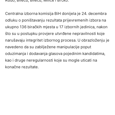
Rudo, Bileću, Bileću, Miliće i Brčko.
Centralna izborna komisija BiH donijela je 24. decembra
odluku o poništavanju rezultata prijevremenih izbora na
ukupno 136 biračkih mjesta u 17 izbornih jedinica, nakon
što su u postupku provjere utvrđene nepravilnosti koje
narušavaju integritet izbornog procesa. U obrazloženju je
navedeno da su zabilježene manipulacije poput
oduzimanja i dodavanja glasova pojedinim kandidatima,
kao i druge neregularnosti koje su mogle uticati na
konačne rezultate.