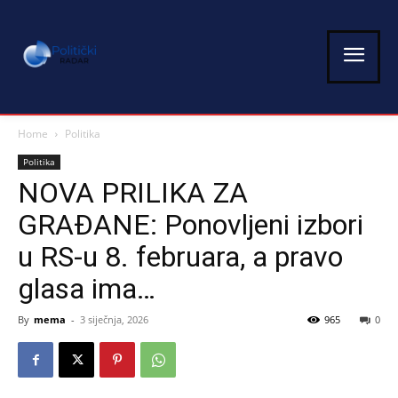
Home
Politika
Politika
NOVA PRILIKA ZA
GRAĐANE: Ponovljeni izbori
u RS-u 8. februara, a pravo
glasa ima…
By
mema
-
3 siječnja, 2026
965
0