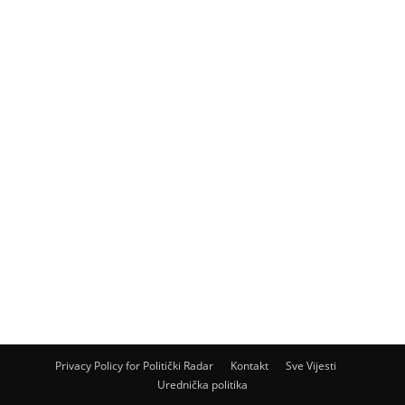
Privacy Policy for Politički Radar
Kontakt
Sve Vijesti
Urednička politika