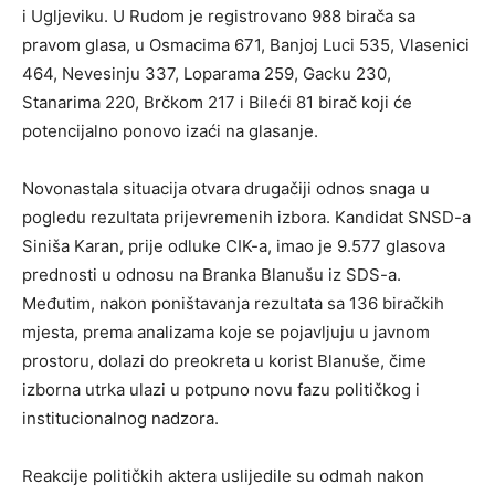
i Ugljeviku. U Rudom je registrovano 988 birača sa
pravom glasa, u Osmacima 671, Banjoj Luci 535, Vlasenici
464, Nevesinju 337, Loparama 259, Gacku 230,
Stanarima 220, Brčkom 217 i Bileći 81 birač koji će
potencijalno ponovo izaći na glasanje.
Novonastala situacija otvara drugačiji odnos snaga u
pogledu rezultata prijevremenih izbora. Kandidat SNSD-a
Siniša Karan, prije odluke CIK-a, imao je 9.577 glasova
prednosti u odnosu na Branka Blanušu iz SDS-a.
Međutim, nakon poništavanja rezultata sa 136 biračkih
mjesta, prema analizama koje se pojavljuju u javnom
prostoru, dolazi do preokreta u korist Blanuše, čime
izborna utrka ulazi u potpuno novu fazu političkog i
institucionalnog nadzora.
Reakcije političkih aktera uslijedile su odmah nakon