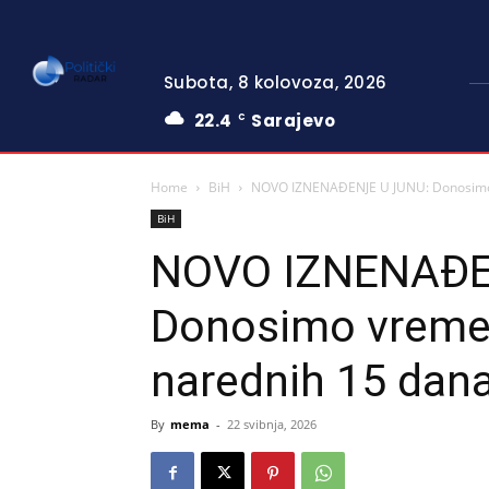
Subota, 8 kolovoza, 2026
22.4
Sarajevo
C
Home
BiH
NOVO IZNENAĐENJE U JUNU: Donosimo
BiH
NOVO IZNENAĐE
Donosimo vreme
narednih 15 dan
By
mema
-
22 svibnja, 2026