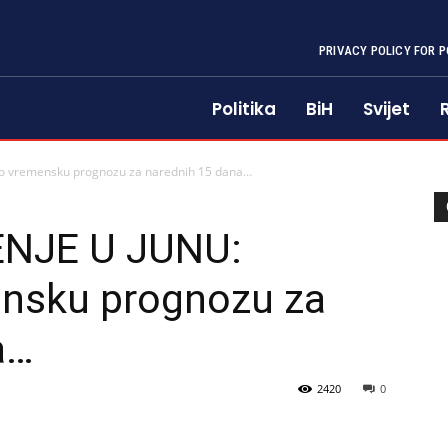
PRIVACY POLICY FOR P
Politika
BiH
Svijet
 vremensku prognozu za narednih 15 dana…
NJE U JUNU:
nsku prognozu za
a…
2420
0