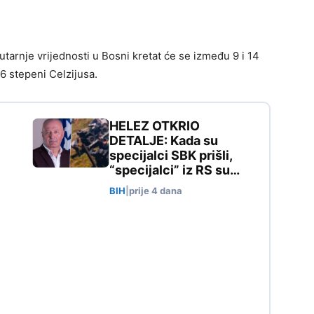
utarnje vrijednosti u Bosni kretat će se između 9 i 14
16 stepeni Celzijusa.
HELEZ OTKRIO
DETALJE: Kada su
specijalci SBK prišli,
“specijalci” iz RS su…
BIH
|
prije 4 dana