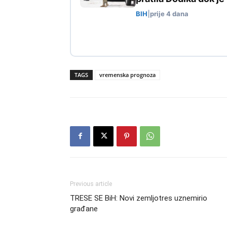
BIH
|
prije 4 dana
TAGS
vremenska prognoza
Previous article
TRESE SE BiH: Novi zemljotres uznemirio
građane