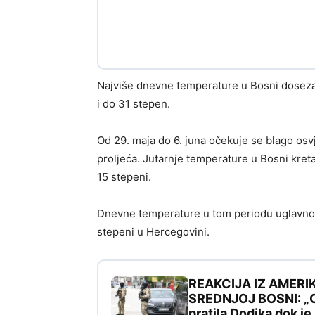
Najviše dnevne temperature u Bosni dosezat
i do 31 stepen.
Od 29. maja do 6. juna očekuje se blago osv
proljeća. Jutarnje temperature u Bosni kreta
15 stepeni.
Dnevne temperature u tom periodu uglavnom
stepeni u Hercegovini.
REAKCIJA IZ AMERI
SREDNJOJ BOSNI: „Ovo
pratila Dodika dok j