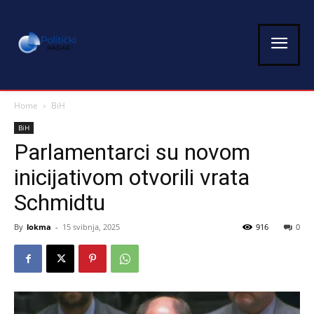
Home
BiH
BiH
Parlamentarci su novom
inicijativom otvorili vrata
Schmidtu
By
lokma
-
15 svibnja, 2025
916
0