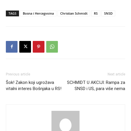
TAGS
Bosna i Hercegvoina
Christian Schmidt
RS
SNSD
Previous article
Next article
Šok! Zakon koji ugrožava
SCHMIDT U AKCIJI: Rampa za
vitalni interes Bošnjaka u RS!
SNSD i US, para više nema