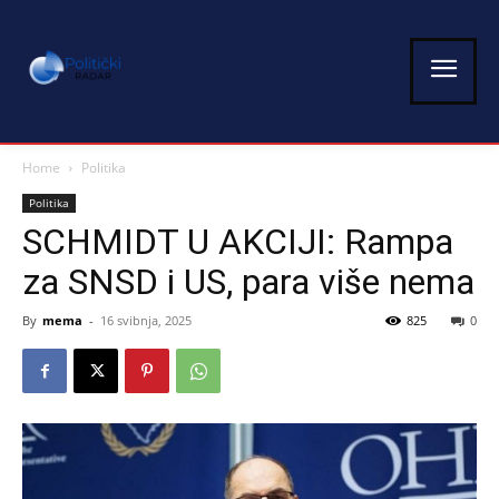
Home
Politika
Politika
SCHMIDT U AKCIJI: Rampa
za SNSD i US, para više nema
By
mema
-
16 svibnja, 2025
825
0