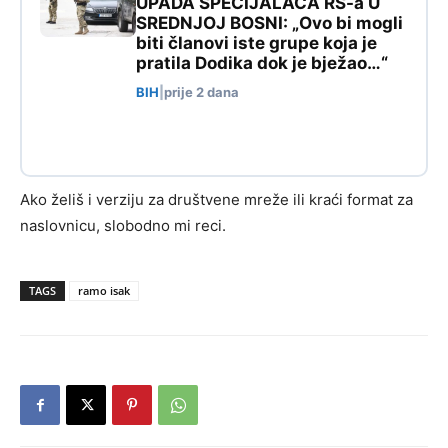
UPADA SPECIJALACA RS-a U
SREDNJOJ BOSNI: „Ovo bi mogli
biti članovi iste grupe koja je
pratila Dodika dok je bježao…“
BIH
|
prije 2 dana
Ako želiš i verziju za društvene mreže ili kraći format za
naslovnicu, slobodno mi reci.
TAGS
ramo isak