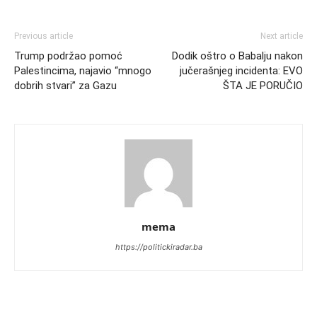
Previous article
Next article
Trump podržao pomoć
Dodik oštro o Babalju nakon
Palestincima, najavio “mnogo
jučerašnjeg incidenta: EVO
dobrih stvari” za Gazu
ŠTA JE PORUČIO
mema
https://politickiradar.ba