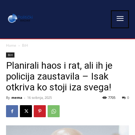
Home
BiH
BiH
Planirali haos i rat, ali ih je
policija zaustavila – Isak
otkriva ko stoji iza svega!
By
mema
-
16 svibnja, 2025
7705
0