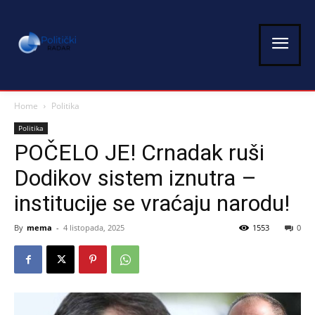
Home
Politika
Politika
POČELO JE! Crnadak ruši
Dodikov sistem iznutra –
institucije se vraćaju narodu!
By
mema
-
4 listopada, 2025
1553
0