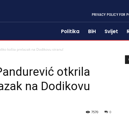
PRIVACY POLICY FOR P
Politika
BiH
Svijet
oliko košta prelazak na Dodikovu stranu!
andurević otkrila
lazak na Dodikovu
7570
0