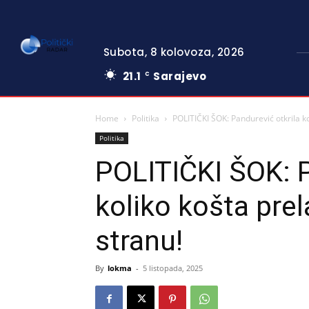
Subota, 8 kolovoza, 2026
21.1
Sarajevo
C
Home
Politika
POLITIČKI ŠOK: Pandurević otkrila k
Politika
POLITIČKI ŠOK: P
koliko košta pre
stranu!
By
lokma
-
5 listopada, 2025