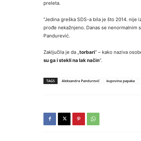
preleta.
“Jedina greška SDS-a bila je što 2014. nije i
prođe nekažnjeno. Danas se nenormalnim sm
Pandurević.
Zaključila je da „
torbari
“ – kako naziva osob
su ga i stekli na lak način
“.
TAGS
Aleksandra Pandurević
kupovina papaka