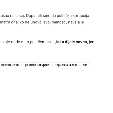
zašao na ulice. Dopustili smo da politička korupcija
atra onaj ko ne unovči svoj mandat”, navela je
e koje nude mito političarima – „
lako dijele novac, jer
Milorad Dodik
politička korupcija
Republika Srpska
sds