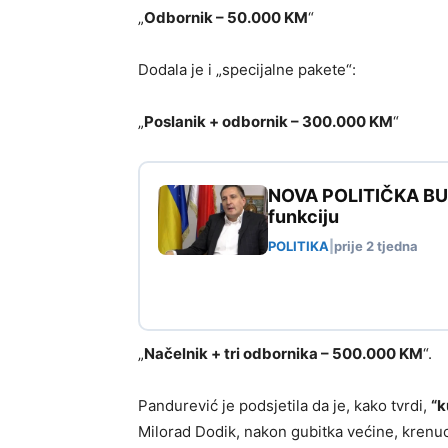
„
Odbornik – 50.000 KM
“
Dodala je i „specijalne pakete“:
„
Poslanik + odbornik – 300.000 KM
“
NOVA POLITIČKA BURA
funkciju
POLITIKA
|
prije 2 tjedna
„
Načelnik + tri odbornika – 500.000 KM
“.
Pandurević je podsjetila da je, kako tvrdi,
“k
Milorad Dodik, nakon gubitka većine, krenuo 