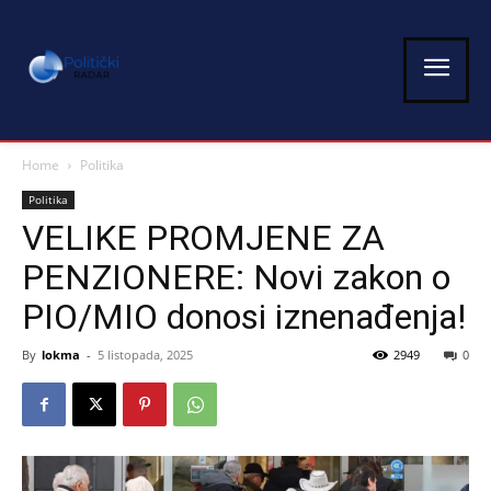
Home
Politika
Politika
VELIKE PROMJENE ZA
PENZIONERE: Novi zakon o
PIO/MIO donosi iznenađenja!
By
lokma
-
5 listopada, 2025
2949
0