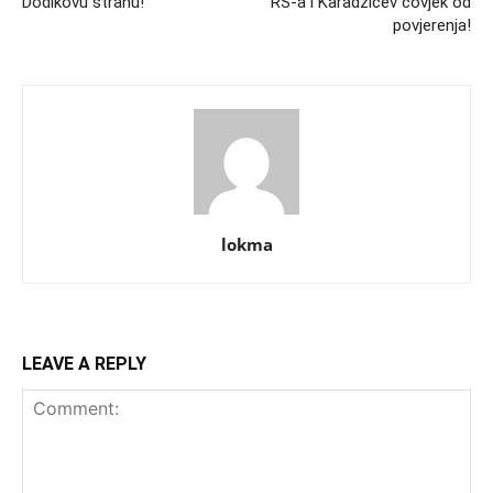
Dodikovu stranu!
RS-a i Karadžićev čovjek od
povjerenja!
lokma
LEAVE A REPLY