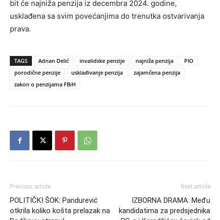
bit će najniža penzija iz decembra 2024. godine,
usklađena sa svim povećanjima do trenutka ostvarivanja
prava.
TAGS
Adnan Delić
invalidske penzije
najniža penzija
PIO
porodične penzije
usklađivanje penzija
zajamčena penzija
zakon o penzijama FBiH
Previous article
Next article
POLITIČKI ŠOK: Pandurević
IZBORNA DRAMA: Među
otkrila koliko košta prelazak na
kandidatima za predsjednika