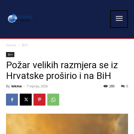
Home
BiH
BiH
Požar velikih razmjera se iz
Hrvatske proširio i na BiH
By
lokma
-
7 srpnja, 2026
280
0