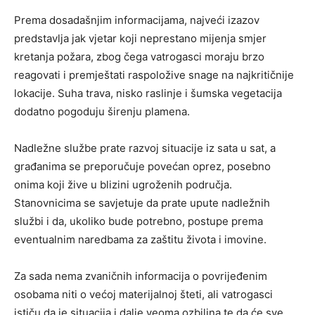
Prema dosadašnjim informacijama, najveći izazov
predstavlja jak vjetar koji neprestano mijenja smjer
kretanja požara, zbog čega vatrogasci moraju brzo
reagovati i premještati raspoložive snage na najkritičnije
lokacije. Suha trava, nisko raslinje i šumska vegetacija
dodatno pogoduju širenju plamena.
Nadležne službe prate razvoj situacije iz sata u sat, a
građanima se preporučuje povećan oprez, posebno
onima koji žive u blizini ugroženih područja.
Stanovnicima se savjetuje da prate upute nadležnih
službi i da, ukoliko bude potrebno, postupe prema
eventualnim naredbama za zaštitu života i imovine.
Za sada nema zvaničnih informacija o povrijeđenim
osobama niti o većoj materijalnoj šteti, ali vatrogasci
ističu da je situacija i dalje veoma ozbiljna te da će sve