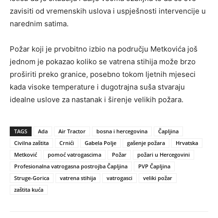
zavisiti od vremenskih uslova i uspješnosti intervencije u
narednim satima.
Požar koji je prvobitno izbio na području Metkovića još
jednom je pokazao koliko se vatrena stihija može brzo
proširiti preko granice, posebno tokom ljetnih mjeseci
kada visoke temperature i dugotrajna suša stvaraju
idealne uslove za nastanak i širenje velikih požara.
TAGS
Ada
Air Tractor
bosna i hercegovina
Čapljina
Civilna zaštita
Crnići
Gabela Polje
gašenje požara
Hrvatska
Metković
pomoć vatrogascima
Požar
požari u Hercegovini
Profesionalna vatrogasna postrojba Čapljina
PVP Čapljina
Struge-Gorica
vatrena stihija
vatrogasci
veliki požar
zaštita kuća