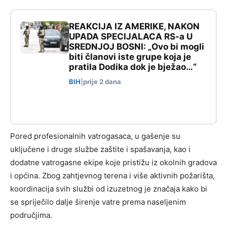
REAKCIJA IZ AMERIKE, NAKON
UPADA SPECIJALACA RS-a U
SREDNJOJ BOSNI: „Ovo bi mogli
biti članovi iste grupe koja je
pratila Dodika dok je bježao…“
BIH
|
prije 2 dana
Pored profesionalnih vatrogasaca, u gašenje su
uključene i druge službe zaštite i spašavanja, kao i
dodatne vatrogasne ekipe koje pristižu iz okolnih gradova
i općina. Zbog zahtjevnog terena i više aktivnih požarišta,
koordinacija svih službi od izuzetnog je značaja kako bi
se spriječilo dalje širenje vatre prema naseljenim
područjima.