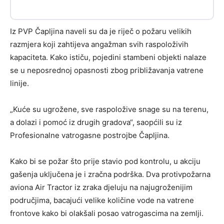
Iz PVP Čapljina naveli su da je riječ o požaru velikih
razmjera koji zahtijeva angažman svih raspoloživih
kapaciteta. Kako ističu, pojedini stambeni objekti nalaze
se u neposrednoj opasnosti zbog približavanja vatrene
linije.
„Kuće su ugrožene, sve raspoložive snage su na terenu,
a dolazi i pomoć iz drugih gradova“, saopćili su iz
Profesionalne vatrogasne postrojbe Čapljina.
Kako bi se požar što prije stavio pod kontrolu, u akciju
gašenja uključena je i zračna podrška. Dva protivpožarna
aviona Air Tractor iz zraka djeluju na najugroženijim
područjima, bacajući velike količine vode na vatrene
frontove kako bi olakšali posao vatrogascima na zemlji.