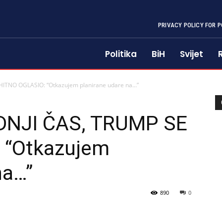
PRIVACY POLICY FOR P
Politika
BiH
Svijet
ITNO OGLASIO: “Otkazujem planirane udare na…”
DNJI ČAS, TRUMP SE
 “Otkazujem
na…”
890
0