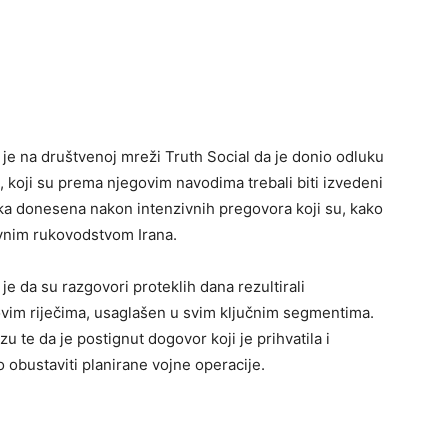
je na društvenoj mreži Truth Social da je donio odluku
n, koji su prema njegovim navodima trebali biti izvedeni
uka donesena nakon intenzivnih pregovora koji su, kako
žavnim rukovodstvom Irana.
je da su razgovori proteklih dana rezultirali
vim riječima, usaglašen u svim ključnim segmentima.
u te da je postignut dogovor koji je prihvatila i
o obustaviti planirane vojne operacije.