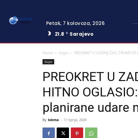
Petak, 7 kolovoza, 2026
21.8
Sarajevo
C
Home
Svijet
PREOKRET U ZADNJI ČAS, TRUMP SE H
Svijet
PREOKRET U ZA
HITNO OGLASIO:
planirane udare 
By
lokma
-
11 lipnja, 2026