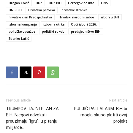
Dragan Čović
HDZ
HDZ BiH
Hercegovina.info
HNS
HNS BiH
Hrvatska petorka
hrvatske stranke
hrvatski član Predsjedništva
Hrvatski narodni sabor
izbori u BiH
izborna kampanja
izborna utrka
Opći izbori 2026.
političke optužbe
politički sukob
predsjedništvo BiH
Zdenko Lučić
Previous article
Next article
TRUMPOV TAJNI PLAN ZA
PULJIĆ PALI ALARM: BiH bi
BiH: Njegovi advokati
mogla skupo platiti ovaj
preuzimaju “igru”, u pitanju
projekt
milijarde…