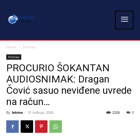
Home
Politika
Politika
PROCURIO ŠOKANTAN
AUDIOSNIMAK: Dragan
Čović sasuo neviđene uvrede
na račun…
By
lokma
-
31 svibnja, 2026
2326
0