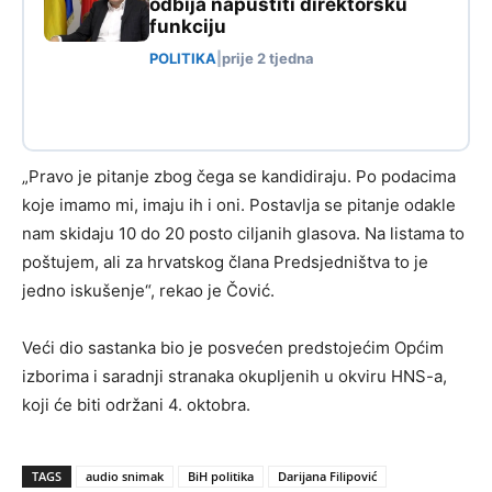
odbija napustiti direktorsku
funkciju
POLITIKA
|
prije 2 tjedna
„Pravo je pitanje zbog čega se kandidiraju. Po podacima
koje imamo mi, imaju ih i oni. Postavlja se pitanje odakle
nam skidaju 10 do 20 posto ciljanih glasova. Na listama to
poštujem, ali za hrvatskog člana Predsjedništva to je
jedno iskušenje“, rekao je Čović.
Veći dio sastanka bio je posvećen predstojećim Općim
izborima i saradnji stranaka okupljenih u okviru HNS-a,
koji će biti održani 4. oktobra.
TAGS
audio snimak
BiH politika
Darijana Filipović