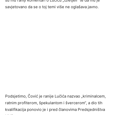
su mu raniji komentari o Lučiću „izletjeli“ te da mu je
savjetovano da se o toj temi više ne oglašava javno.
Podsjetimo, Čović je ranije Lučića nazvao „kriminalcem,
ratnim profiterom, špekulantom i švercerom“, a dio tih
kvalifikacija ponovio je i pred članovima Predsjedništva