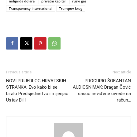
milijarda dolara
privatni kapital
ruski gas
Transparency International
Trumpov krug
Previous article
Next article
NOVI PRIJEDLOG HRVATSKIH
PROCURIO ŠOKANTAN
STRANKA: Evo kako bi se
AUDIOSNIMAK: Dragan Čović
biralo Predsjedništvo i mijenjao
sasuo neviđene uvrede na
Ustav BiH
račun…