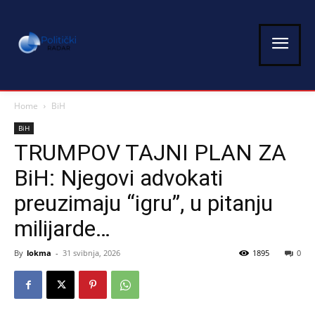
Home
BiH
BiH
TRUMPOV TAJNI PLAN ZA
BiH: Njegovi advokati
preuzimaju “igru”, u pitanju
milijarde…
By
lokma
-
31 svibnja, 2026
1895
0