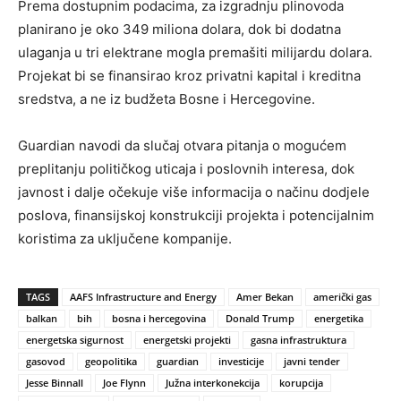
Prema dostupnim podacima, za izgradnju plinovoda
planirano je oko 349 miliona dolara, dok bi dodatna
ulaganja u tri elektrane mogla premašiti milijardu dolara.
Projekat bi se finansirao kroz privatni kapital i kreditna
sredstva, a ne iz budžeta Bosne i Hercegovine.
Guardian navodi da slučaj otvara pitanja o mogućem
preplitanju političkog uticaja i poslovnih interesa, dok
javnost i dalje očekuje više informacija o načinu dodjele
poslova, finansijskoj konstrukciji projekta i potencijalnim
koristima za uključene kompanije.
TAGS
AAFS Infrastructure and Energy
Amer Bekan
američki gas
balkan
bih
bosna i hercegovina
Donald Trump
energetika
energetska sigurnost
energetski projekti
gasna infrastruktura
gasovod
geopolitika
guardian
investicije
javni tender
Jesse Binnall
Joe Flynn
Južna interkonekcija
korupcija