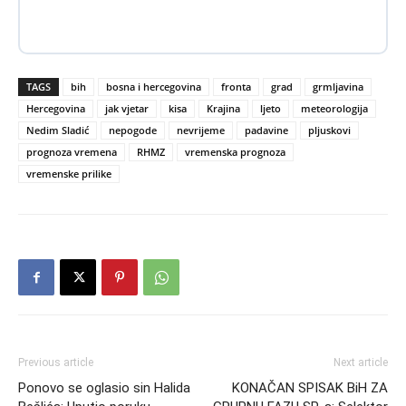
TAGS
bih
bosna i hercegovina
fronta
grad
grmljavina
Hercegovina
jak vjetar
kisa
Krajina
ljeto
meteorologija
Nedim Sladić
nepogode
nevrijeme
padavine
pljuskovi
prognoza vremena
RHMZ
vremenska prognoza
vremenske prilike
Previous article
Next article
Ponovo se oglasio sin Halida
KONAČAN SPISAK BiH ZA