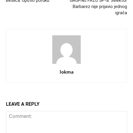
Bešlića: Uputio poruku
GRUPNU FAZU SP-a: Selektor
Barbarez nije prijavio jednog
igrača
lokma
LEAVE A REPLY