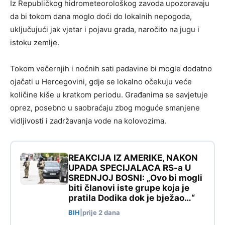
Iz Republičkog hidrometeorološkog zavoda upozoravaju
da bi tokom dana moglo doći do lokalnih nepogoda,
uključujući jak vjetar i pojavu grada, naročito na jugu i
istoku zemlje.
Tokom večernjih i noćnih sati padavine bi mogle dodatno
ojačati u Hercegovini, gdje se lokalno očekuju veće
količine kiše u kratkom periodu. Građanima se savjetuje
oprez, posebno u saobraćaju zbog moguće smanjene
vidljivosti i zadržavanja vode na kolovozima.
REAKCIJA IZ AMERIKE, NAKON
UPADA SPECIJALACA RS-a U
SREDNJOJ BOSNI: „Ovo bi mogli
biti članovi iste grupe koja je
pratila Dodika dok je bježao…“
BIH
|
prije 2 dana