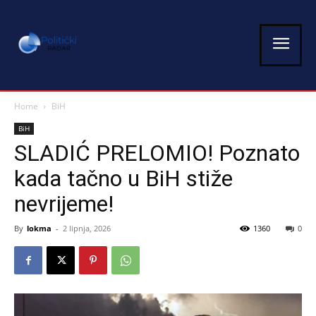
Home
BiH
BiH
SLADIĆ PRELOMIO! Poznato
kada tačno u BiH stiže
nevrijeme!
By
lokma
-
2 lipnja, 2026
1360
0