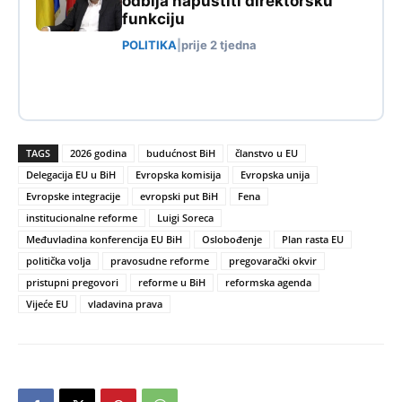
odbija napustiti direktorsku
funkciju
POLITIKA
|
prije 2 tjedna
TAGS
2026 godina
budućnost BiH
članstvo u EU
Delegacija EU u BiH
Evropska komisija
Evropska unija
Evropske integracije
evropski put BiH
Fena
institucionalne reforme
Luigi Soreca
Međuvladina konferencija EU BiH
Oslobođenje
Plan rasta EU
politička volja
pravosudne reforme
pregovarački okvir
pristupni pregovori
reforme u BiH
reformska agenda
Vijeće EU
vladavina prava