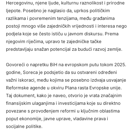
Hercegovinu, njene ljude, kulturnu raznolikost i prirodne
ljepote. Posebno je naglasio da, uprkos političkim
razlikama i povremenim tenzijama, među građanima
postoji mnogo više zajedničkih vrijednosti i interesa nego
podjela koje se često ističu u javnom diskursu. Prema
njegovim riječima, upravo te zajedničke tačke
predstavljaju snažan potencijal za budući razvoj zemlje.
Govoreći o napretku BiH na evropskom putu tokom 2025.
godine, Soreca je podsjetio da su ostvareni određeni
važni iskoraci, među kojima se posebno izdvaja usvajanje
Reformske agende u okviru Plana rasta Evropske unije.
Taj dokument, kako je naveo, otvorio je vrata značajnim
finansijskim ulaganjima i investicijama koje su direktno
povezane s provođenjem reformi u ključnim oblastima
poput ekonomije, javne uprave, vladavine prava i
socijalne politike.