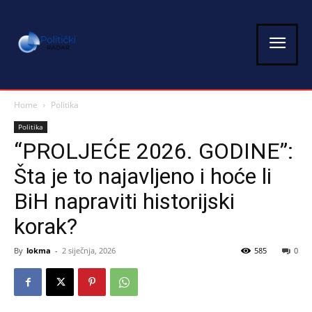
Home
Politika
Politika
“PROLJEĆE 2026. GODINE”:
Šta je to najavljeno i hoće li
BiH napraviti historijski
korak?
By
lokma
-
2 siječnja, 2026
585
0