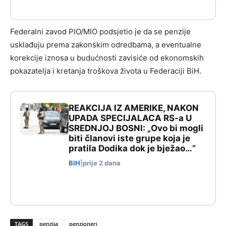
Federalni zavod PIO/MIO podsjetio je da se penzije
usklađuju prema zakonskim odredbama, a eventualne
korekcije iznosa u budućnosti zavisiće od ekonomskih
pokazatelja i kretanja troškova života u Federaciji BiH.
REAKCIJA IZ AMERIKE, NAKON
UPADA SPECIJALACA RS-a U
SREDNJOJ BOSNI: „Ovo bi mogli
biti članovi iste grupe koja je
pratila Dodika dok je bježao…“
BIH
|
prije 2 dana
TAGS
penzija
penzioneri