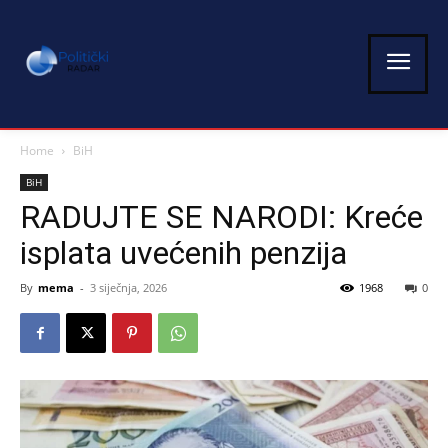
Home
BiH
BiH
RADUJTE SE NARODI: Kreće
isplata uvećenih penzija
By
mema
-
3 siječnja, 2026
1968
0