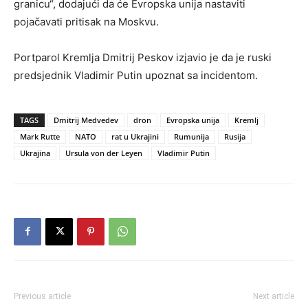
granicu“, dodajući da će Evropska unija nastaviti
pojačavati pritisak na Moskvu.
Portparol Kremlja Dmitrij Peskov izjavio je da je ruski
predsjednik Vladimir Putin upoznat sa incidentom.
TAGS
Dmitrij Medvedev
dron
Evropska unija
Kremlj
Mark Rutte
NATO
rat u Ukrajini
Rumunija
Rusija
Ukrajina
Ursula von der Leyen
Vladimir Putin
Previous article
Next article