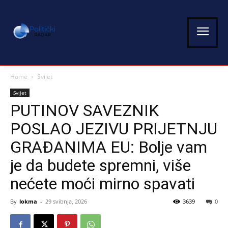
Home
Svijet
Svijet
PUTINOV SAVEZNIK
POSLAO JEZIVU PRIJETNJU
GRAĐANIMA EU: Bolje vam
je da budete spremni, više
nećete moći mirno spavati
By
lokma
-
29 svibnja, 2026
3639
0