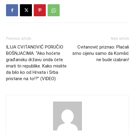
Previous article
Next article
ILIJA CVITANOVIĆ PORUČIO
Cvitanović priznao: Plaćali
BOŠNJACIMA: “Ako hoćete
smo cijenu samo da Komšić
građansku državu onda ćete
ne bude izabran!
imati tri republike. Kako mislite
da bilo ko od Hrvata i Srba
pristane na to!?” (VIDEO)