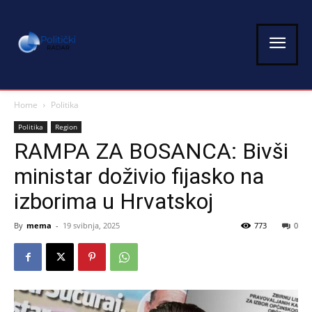
Home
Politika
Politika
Region
RAMPA ZA BOSANCA: Bivši
ministar doživio fijasko na
izborima u Hrvatskoj
By
mema
-
19 svibnja, 2025
773
0