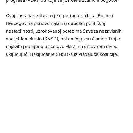
progresa (PDP), od koje se još čeka zvanični odgovor.
Ovaj sastanak zakazan je u periodu kada se Bosna i
Hercegovina ponovo nalazi u dubokoj političkoj
nestabilnosti, uzrokovanoj potezima Saveza nezavisnih
socijaldemokrata (SNSD), nakon čega su članice Trojke
najavile promjene u sastavu vlasti na državnom nivou,
uključujući i isključenje SNSD-a iz vladajuće koalicije.