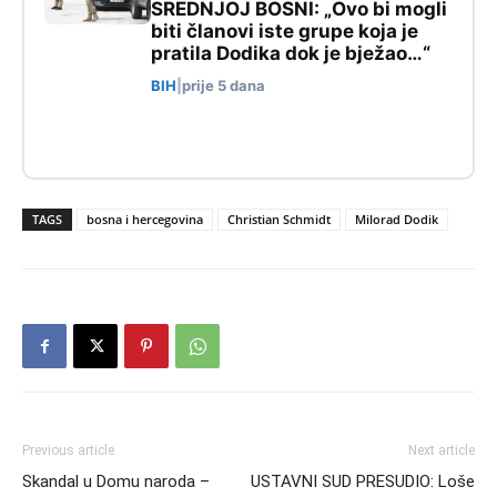
SREDNJOJ BOSNI: „Ovo bi mogli
biti članovi iste grupe koja je
pratila Dodika dok je bježao…“
BIH
|
prije 5 dana
TAGS
bosna i hercegovina
Christian Schmidt
Milorad Dodik
Previous article
Next article
Skandal u Domu naroda –
USTAVNI SUD PRESUDIO: Loše