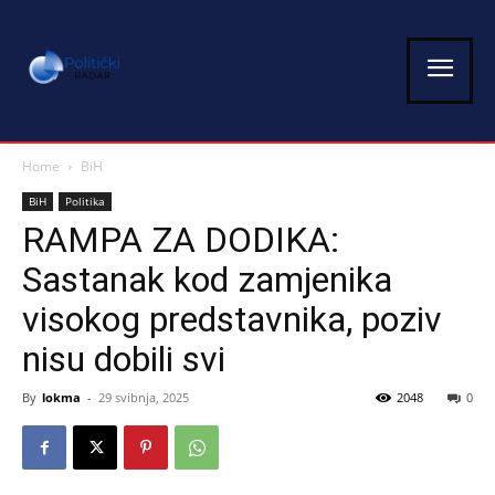
Home
BiH
BiH
Politika
RAMPA ZA DODIKA:
Sastanak kod zamjenika
visokog predstavnika, poziv
nisu dobili svi
By
lokma
-
29 svibnja, 2025
2048
0