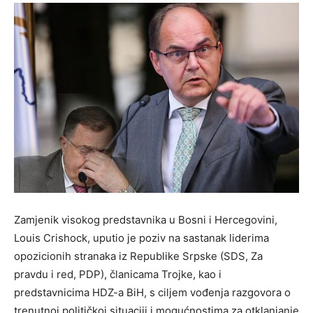
Zamjenik visokog predstavnika u Bosni i Hercegovini,
Louis Crishock, uputio je poziv na sastanak liderima
opozicionih stranaka iz Republike Srpske (SDS, Za
pravdu i red, PDP), članicama Trojke, kao i
predstavnicima HDZ-a BiH, s ciljem vođenja razgovora o
trenutnoj političkoj situaciji i mogućnostima za otklanjanje