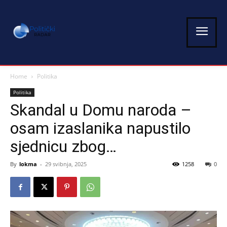
Home
Politika
Politika
Skandal u Domu naroda –
osam izaslanika napustilo
sjednicu zbog…
By
lokma
-
29 svibnja, 2025
1258
0