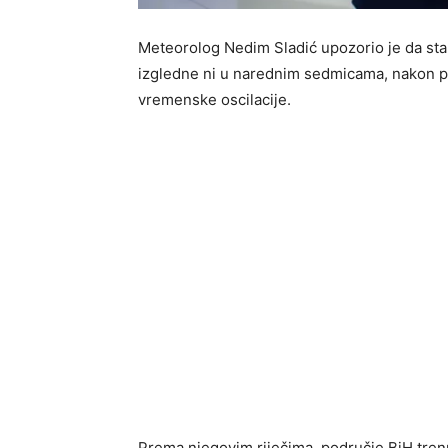
Meteorolog Nedim Sladić upozorio je da stab
izgledne ni u narednim sedmicama, nakon prol
vremenske oscilacije.
Prema njegovim riječima, područje BiH trenu