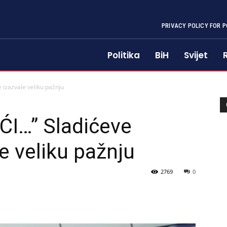
PRIVACY POLICY FOR P
Politika
BiH
Svijet
 izazvale veliku pažnju
ĆI…” Sladićeve
e veliku pažnju
2769
0