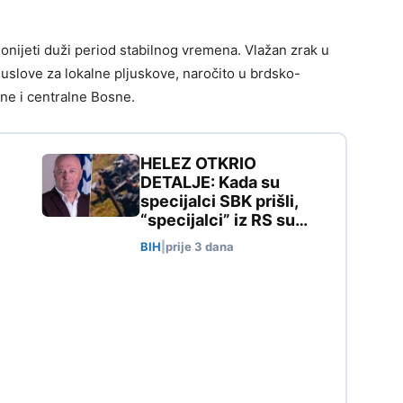
onijeti duži period stabilnog vremena. Vlažan zrak u
i uslove za lokalne pljuskove, naročito u brdsko-
ne i centralne Bosne.
HELEZ OTKRIO
DETALJE: Kada su
specijalci SBK prišli,
“specijalci” iz RS su…
BIH
|
prije 3 dana