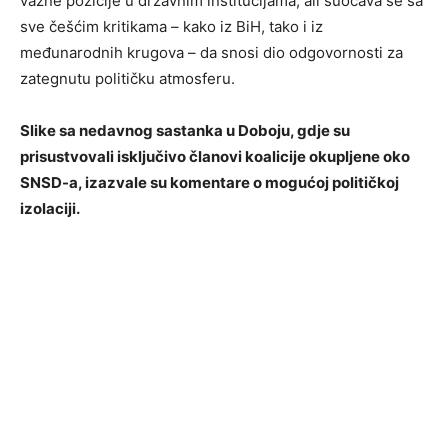
važne pozicije u državnim institucijama, ali suočava se sa
sve češćim kritikama – kako iz BiH, tako i iz
međunarodnih krugova – da snosi dio odgovornosti za
zategnutu političku atmosferu.
Slike sa nedavnog sastanka u Doboju, gdje su
prisustvovali isključivo članovi koalicije okupljene oko
SNSD-a, izazvale su komentare o mogućoj političkoj
izolaciji.