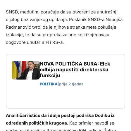
SNSD, međutim, poručuje da su otvoreni za unutrašnji
dijalog bez vanjskog uplitanja. Poslanik SNSD-a Nebojša
Radmanović tvrdi da je njihova stranka meta pokušaja
izolacije, te da su prepreka za one koji izbjegavaju
dogovore unutar BiH i RS-a.
NOVA POLITIČKA BURA: Elek
odbija napustiti direktorsku
funkciju
POLITIKA
|
prije 2 tjedna
Analitičari ističu da i dalje postoji podrška Dodiku iz
određenih političkih krugova.
Kao primjer navodi se
nedavna situacija u Predsjedništvu BiH, gdje je Željka