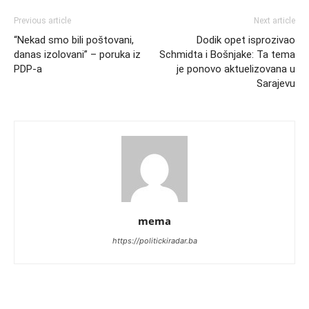
Previous article
Next article
“Nekad smo bili poštovani,
Dodik opet isprozivao
danas izolovani” – poruka iz
Schmidta i Bošnjake: Ta tema
PDP-a
je ponovo aktuelizovana u
Sarajevu
mema
https://politickiradar.ba