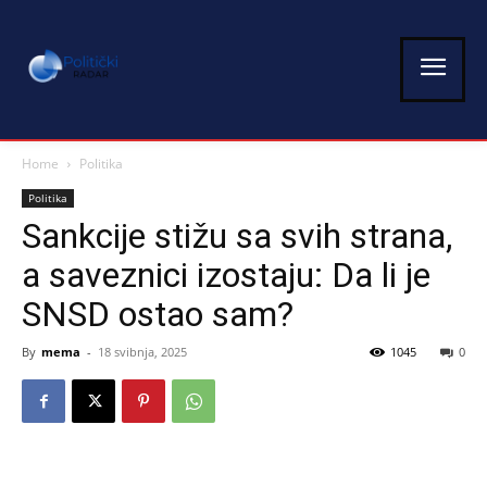
Home
Politika
Politika
Sankcije stižu sa svih strana,
a saveznici izostaju: Da li je
SNSD ostao sam?
By
mema
-
18 svibnja, 2025
1045
0