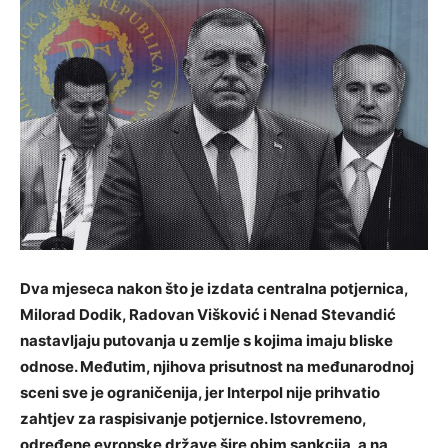
Dva mjeseca nakon što je izdata centralna potjernica,
Milorad Dodik, Radovan Višković i Nenad Stevandić
nastavljaju putovanja u zemlje s kojima imaju bliske
odnose. Međutim, njihova prisutnost na međunarodnoj
sceni sve je ograničenija, jer Interpol nije prihvatio
zahtjev za raspisivanje potjernice. Istovremeno,
određene evropske države šire obim sankcija, a na