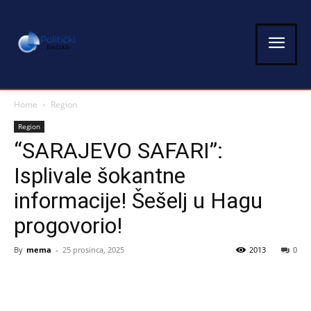
Home
Region
Region
“SARAJEVO SAFARI”:
Isplivale šokantne
informacije! Šešelj u Hagu
progovorio!
By
mema
-
25 prosinca, 2025
2013
0