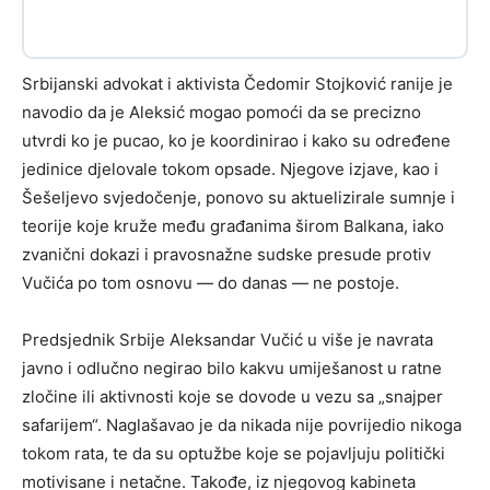
Srbijanski advokat i aktivista Čedomir Stojković ranije je
navodio da je Aleksić mogao pomoći da se precizno
utvrdi ko je pucao, ko je koordinirao i kako su određene
jedinice djelovale tokom opsade. Njegove izjave, kao i
Šešeljevo svjedočenje, ponovo su aktuelizirale sumnje i
teorije koje kruže među građanima širom Balkana, iako
zvanični dokazi i pravosnažne sudske presude protiv
Vučića po tom osnovu — do danas — ne postoje.
Predsjednik Srbije Aleksandar Vučić u više je navrata
javno i odlučno negirao bilo kakvu umiješanost u ratne
zločine ili aktivnosti koje se dovode u vezu sa „snajper
safarijem“. Naglašavao je da nikada nije povrijedio nikoga
tokom rata, te da su optužbe koje se pojavljuju politički
motivisane i netačne. Takođe, iz njegovog kabineta