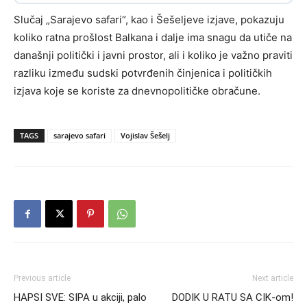
Slučaj „Sarajevo safari“, kao i Šešeljeve izjave, pokazuju
koliko ratna prošlost Balkana i dalje ima snagu da utiče na
današnji politički i javni prostor, ali i koliko je važno praviti
razliku između sudski potvrđenih činjenica i političkih
izjava koje se koriste za dnevnopolitičke obračune.
TAGS
sarajevo safari
Vojislav Šešelj
Previous article
Next article
HAPSI SVE: SIPA u akciji, palo
DODIK U RATU SA CIK-om!