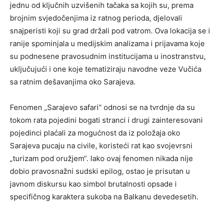
jednu od ključnih uzvišenih tačaka sa kojih su, prema
brojnim svjedočenjima iz ratnog perioda, djelovali
snajperisti koji su grad držali pod vatrom. Ova lokacija se i
ranije spominjala u medijskim analizama i prijavama koje
su podnesene pravosudnim institucijama u inostranstvu,
uključujući i one koje tematiziraju navodne veze Vučića
sa ratnim dešavanjima oko Sarajeva.
Fenomen „Sarajevo safari“ odnosi se na tvrdnje da su
tokom rata pojedini bogati stranci i drugi zainteresovani
pojedinci plaćali za mogućnost da iz položaja oko
Sarajeva pucaju na civile, koristeći rat kao svojevrsni
„turizam pod oružjem“. Iako ovaj fenomen nikada nije
dobio pravosnažni sudski epilog, ostao je prisutan u
javnom diskursu kao simbol brutalnosti opsade i
specifičnog karaktera sukoba na Balkanu devedesetih.