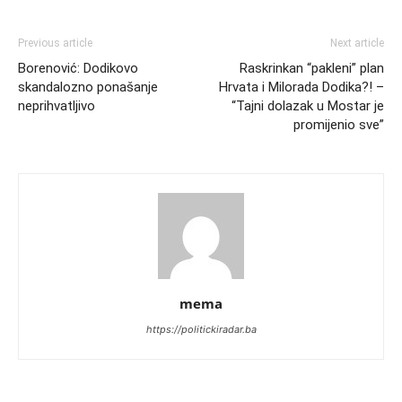
Previous article
Next article
Borenović: Dodikovo
Raskrinkan “pakleni” plan
skandalozno ponašanje
Hrvata i Milorada Dodika?! –
neprihvatljivo
“Tajni dolazak u Mostar je
promijenio sve”
mema
https://politickiradar.ba