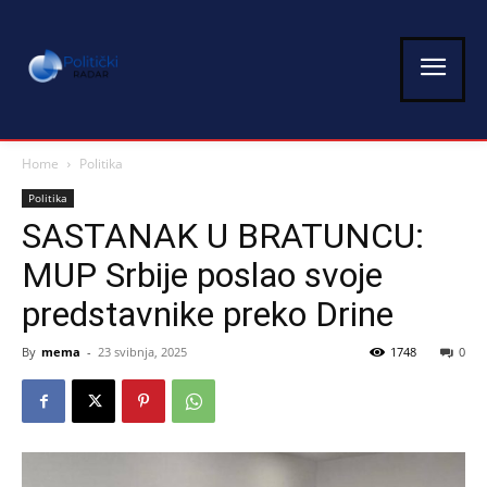
Home
Politika
Politika
SASTANAK U BRATUNCU:
MUP Srbije poslao svoje
predstavnike preko Drine
By
mema
-
23 svibnja, 2025
1748
0