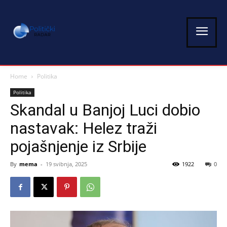
Home
Politika
Politika
Skandal u Banjoj Luci dobio
nastavak: Helez traži
pojašnjenje iz Srbije
By
mema
-
19 svibnja, 2025
1922
0