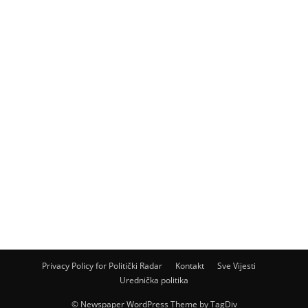
Privacy Policy for Politički Radar
Kontakt
Sve Vijesti
Urednička politika
© Newspaper WordPress Theme by TagDiv