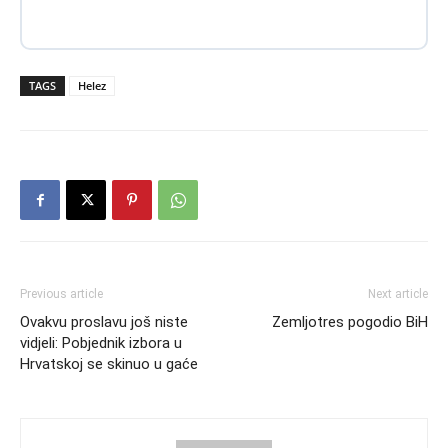
TAGS
Helez
Previous article
Next article
Ovakvu proslavu još niste
Zemljotres pogodio BiH
vidjeli: Pobjednik izbora u
Hrvatskoj se skinuo u gaće