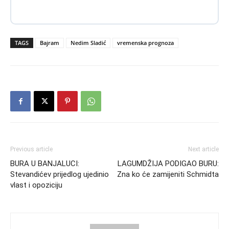
TAGS
Bajram
Nedim Sladić
vremenska prognoza
Previous article
Next article
BURA U BANJALUCI:
LAGUMDŽIJA PODIGAO BURU:
Stevandićev prijedlog ujedinio
Zna ko će zamijeniti Schmidta
vlast i opoziciju