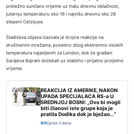
pretežno sunčano vrijeme uz malu dnevnu oblačnost,
jutarnju temperaturu oko 16 i najvišu dnevnu oko 28
stepeni Celzijusa.
Sladićeva objava izazvala je brojne reakcije na
društvenim mrežama, posebno zbog ekstremno visokih
temperatura najavljenih za London, dok će građani
Sarajeva Bajram dočekati uz stabilno i prijatno proljetno
vrijeme.
REAKCIJA IZ AMERIKE, NAKON
UPADA SPECIJALACA RS-a U
SREDNJOJ BOSNI: „Ovo bi mogli
biti članovi iste grupe koja je
pratila Dodika dok je bježao…“
BIH
|
prije 2 dana