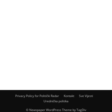
Privacy Policy for Politički Radar
Kontakt
Sve Vijesti
Urednička politika
© Newspaper WordPress Theme by TagDiv