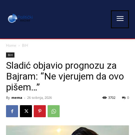
Home
BiH
BiH
Sladić objavio prognozu za
Bajram: “Ne vjerujem da ovo
pišem…”
By
mema
-
26 svibnja, 2026
3702
0