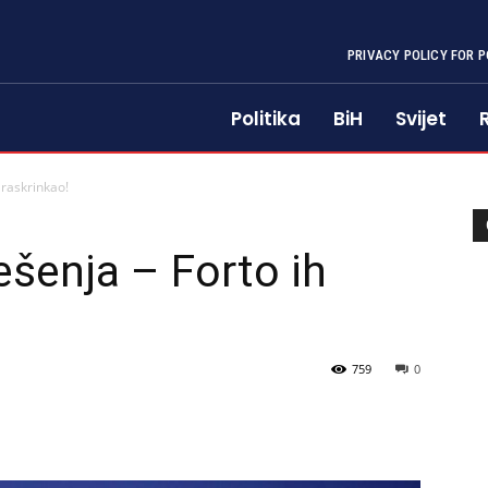
PRIVACY POLICY FOR P
Politika
BiH
Svijet
 raskrinkao!
ešenja – Forto ih
759
0