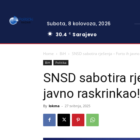
Subota, 8 kolovoza, 2026
30.4
Sarajevo
C
Home
BiH
SNSD sabotira rješenja – Forto ih javno
BiH
Politika
SNSD sabotira rj
javno raskrinkao!
By
lokma
-
27 svibnja, 2025