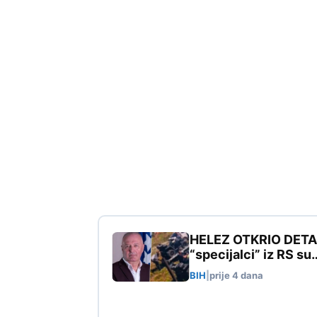
HELEZ OTKRIO DETALJE
“specijalci” iz RS su
BIH
|
prije 4 dana