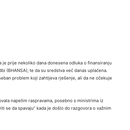
a je prije nekoliko dana donesena odluka o finansiranju
idbi (BHANSA), te da su sredstva već danas uplaćena.
aseban problem koji zahtijeva rješenje, ali da ne očekuje
ilovala napetim raspravama, posebno s ministrima iz
aviti se da spavaju” kada je došlo do razgovora o važnim