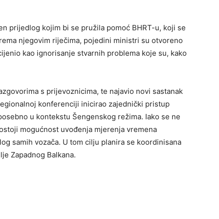
en prijedlog kojim bi se pružila pomoć BHRT-u, koji se
ema njegovim riječima, pojedini ministri su otvoreno
cijenio kao ignorisanje stvarnih problema koje su, kako
 razgovorima s prijevoznicima, te najavio novi sastanak
egionalnoj konferenciji inicirao zajednički pristup
 posebno u kontekstu Šengenskog režima. Iako se ne
ostoji mogućnost uvođenja mjerenja vremena
log samih vozača. U tom cilju planira se koordinisana
lje Zapadnog Balkana.