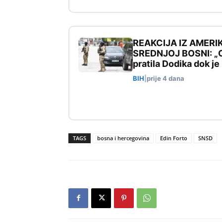
REAKCIJA IZ AMERI
SREDNJOJ BOSNI: „Ovo
pratila Dodika dok j
BIH
|
prije 4 dana
TAGS
bosna i hercegovina
Edin Forto
SNSD