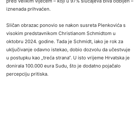
pred Velikim vijećem – koji u 97% slučajeva biva odbijen –
iznenada prihvaćen.
Sličan obrazac ponovio se nakon susreta Plenkovića s
visokim predstavnikom Christianom Schmidtom u
oktobru 2024. godine. Tada je Schmidt, iako je rok za
uključivanje odavno istekao, dobio dozvolu da učestvuje
u postupku kao „treća strana“. U isto vrijeme Hrvatska je
donirala 100.000 eura Sudu, što je dodatno pojačalo
percepciju pritiska.