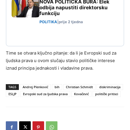
NOVA POLITIČKA BURA: Elek
odbija napustiti direktorsku
funkciju
POLITIKA
|
prije 2 tjedna
Time se otvara ključno pitanje: da li je Evropski sud za
ljudska prava u ovom slučaju stavio političke interese
iznad principa jednakosti i vladavine prava.
TAGS
Andrej Plenković
bih
Christian Schmidt
diskriminacija
ESLJP
Evropski sud za ljudska prava
Kovačević
politički pritisci