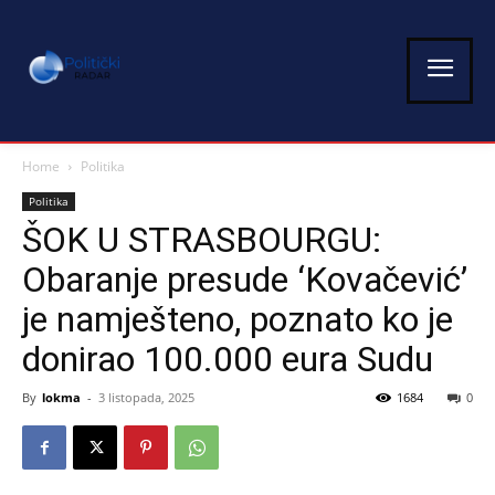
Home
Politika
Politika
ŠOK U STRASBOURGU:
Obaranje presude ‘Kovačević’
je namješteno, poznato ko je
donirao 100.000 eura Sudu
By
lokma
-
3 listopada, 2025
1684
0