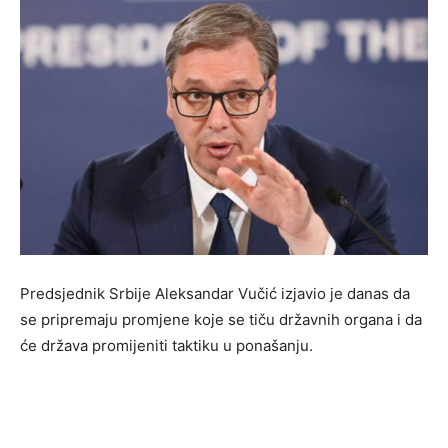
Predsjednik Srbije Aleksandar Vučić izjavio je danas da
se pripremaju promjene koje se tiču državnih organa i da
će država promijeniti taktiku u ponašanju.