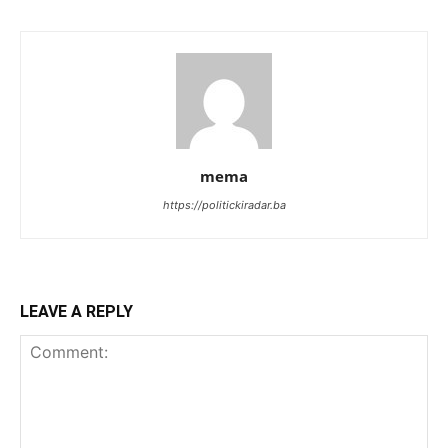
mema
https://politickiradar.ba
LEAVE A REPLY