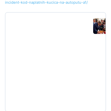
incident-kod-naplatnih-kucica-na-autoputu-a1/