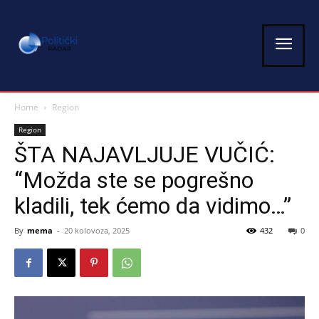
Home
Region
Region
ŠTA NAJAVLJUJE VUČIĆ:
“Možda ste se pogrešno
kladili, tek ćemo da vidimo…”
By
mema
-
20 kolovoza, 2025
432
0