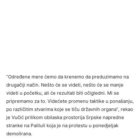
“Određene mere ćemo da krenemo da preduzimamo na
drugačiji način. Nešto će se videti, nešto će se manje
videti u početku, ali će rezultati biti očigledni. Mi se
pripremamo za to. Videćete promenu taktike u ponašanju,
po različitim stvarima koje se tiču državnih organa”, rekao
je Vučić prilikom obilaska prostorija Srpske napredne
stranke na Paliluli koja je na protestu u ponedjeljak
demolirana.