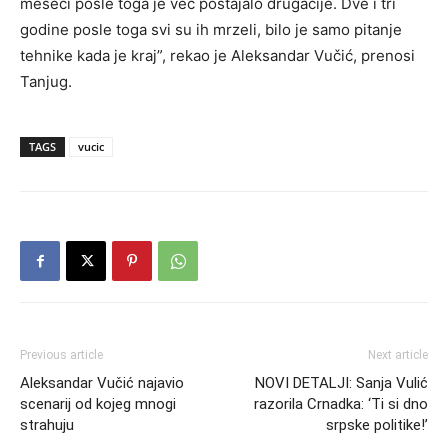
meseci posle toga je već postajalo drugačije. Dve i tri
godine posle toga svi su ih mrzeli, bilo je samo pitanje
tehnike kada je kraj”, rekao je Aleksandar Vučić, prenosi
Tanjug.
TAGS
vucic
Previous article
Next article
Aleksandar Vučić najavio
NOVI DETALJI: Sanja Vulić
scenarij od kojeg mnogi
razorila Crnadka: ‘Ti si dno
strahuju
srpske politike!’