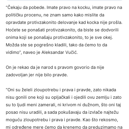
“Čekaju da pobede. Imate pravo na kocku, imate pravo na
političku procenu, ne znam samo kako mislite da
opravdate protivzakonito delovanje kad kocka nije prošla.
Hoćete se ponašati protivzakonito, da biste se dodvorili
onima koji se ponašaju protivzakonito, to je sve okej.
Možda ste se pogrešno kladili, tako da ćemo to da
vidimo”, naveo je Aleksandar Vučić.
On je rekao da je narod s pravom govorio da nije
zadovoljan jer nije bilo pravde.
“Oni su želeli zloupotrebu i prava i pravde, zato nikada
nisu gonili one koji su opljačkali i ojedili ovu zemlju i zato
su to ljudi meni zamerali, ni krivom ni dužnom, što oni taj
posao nisu uradili, a sada pokušavaju da izvlače najtežu
moguću zloupotrebu i prava i pravde. Kao što rekosmo,
mi određene mere ćemo da krenemo da preduzimamo na