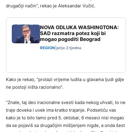
drugačiji način”, rekao je Aleksandar Vučić.
NOVA ODLUKA WASHINGTONA:
SAD razmatra potez koji bi
mogao pogoditi Beograd
REGION
|
prije 2 tjedna
Kako je rekao, “prolazi vrijeme ludila u glavama ljudi gdje
ne postoji ništa racionalno”.
“Znate, taj deo iracionalne svesti kada nekog uhvati, to ne
traje doveka i uvek ima kratko trajanje. Podsetiću vas
kako je to bilo tamo pred 5. oktobar, 6 meseci nisi mogao
da se pojaviš sa drugačijim mišljenjem nigde, a onda šest