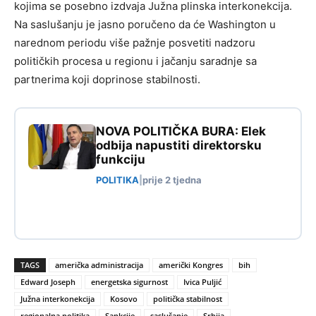
kojima se posebno izdvaja Južna plinska interkonekcija.
Na saslušanju je jasno poručeno da će Washington u
narednom periodu više pažnje posvetiti nadzoru
političkih procesa u regionu i jačanju saradnje sa
partnerima koji doprinose stabilnosti.
NOVA POLITIČKA BURA: Elek
odbija napustiti direktorsku
funkciju
POLITIKA
|
prije 2 tjedna
TAGS
američka administracija
američki Kongres
bih
Edward Joseph
energetska sigurnost
Ivica Puljić
Južna interkonekcija
Kosovo
politička stabilnost
regionalna politika
Sankcije
saslušanje
Srbija