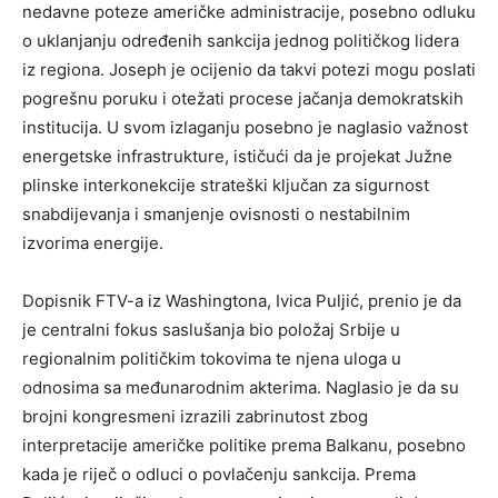
nedavne poteze američke administracije, posebno odluku
o uklanjanju određenih sankcija jednog političkog lidera
iz regiona. Joseph je ocijenio da takvi potezi mogu poslati
pogrešnu poruku i otežati procese jačanja demokratskih
institucija. U svom izlaganju posebno je naglasio važnost
energetske infrastrukture, ističući da je projekat Južne
plinske interkonekcije strateški ključan za sigurnost
snabdijevanja i smanjenje ovisnosti o nestabilnim
izvorima energije.
Dopisnik FTV-a iz Washingtona, Ivica Puljić, prenio je da
je centralni fokus saslušanja bio položaj Srbije u
regionalnim političkim tokovima te njena uloga u
odnosima sa međunarodnim akterima. Naglasio je da su
brojni kongresmeni izrazili zabrinutost zbog
interpretacije američke politike prema Balkanu, posebno
kada je riječ o odluci o povlačenju sankcija. Prema