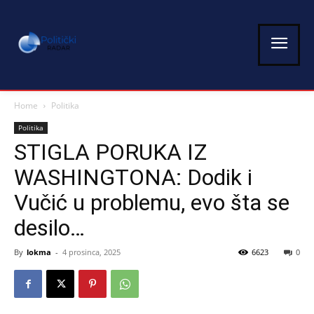
Home
Politika
Politika
STIGLA PORUKA IZ
WASHINGTONA: Dodik i
Vučić u problemu, evo šta se
desilo…
By
lokma
-
4 prosinca, 2025
6623
0