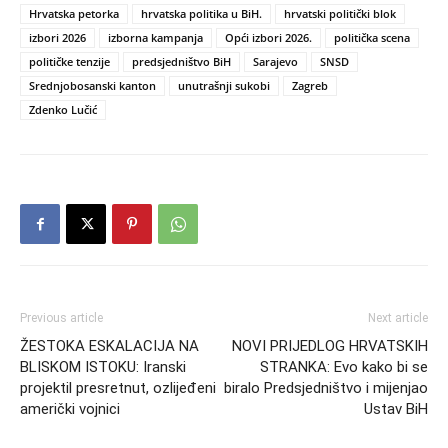
Hrvatska petorka
hrvatska politika u BiH.
hrvatski politički blok
izbori 2026
izborna kampanja
Opći izbori 2026.
politička scena
političke tenzije
predsjedništvo BiH
Sarajevo
SNSD
Srednjobosanski kanton
unutrašnji sukobi
Zagreb
Zdenko Lučić
Previous article
Next article
ŽESTOKA ESKALACIJA NA
NOVI PRIJEDLOG HRVATSKIH
BLISKOM ISTOKU: Iranski
STRANKA: Evo kako bi se
projektil presretnut, ozlijeđeni
biralo Predsjedništvo i mijenjao
američki vojnici
Ustav BiH