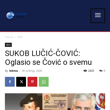
Home
BiH
BiH
SUKOB LUČIĆ-ČOVIĆ:
Oglasio se Čović o svemu
By
lokma
-
30 svibnja, 2026
2425
0