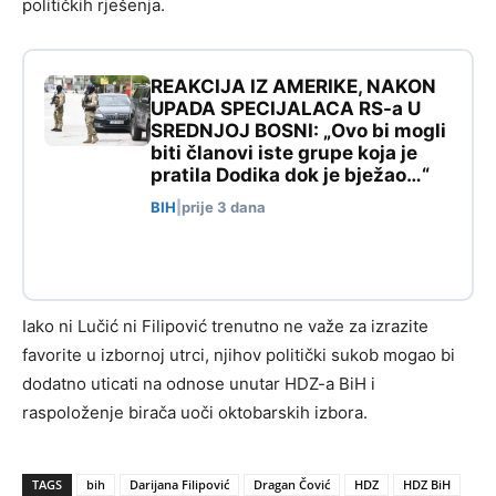
političkih rješenja.
REAKCIJA IZ AMERIKE, NAKON
UPADA SPECIJALACA RS-a U
SREDNJOJ BOSNI: „Ovo bi mogli
biti članovi iste grupe koja je
pratila Dodika dok je bježao…“
BIH
|
prije 3 dana
Iako ni Lučić ni Filipović trenutno ne važe za izrazite
favorite u izbornoj utrci, njihov politički sukob mogao bi
dodatno uticati na odnose unutar HDZ-a BiH i
raspoloženje birača uoči oktobarskih izbora.
TAGS
bih
Darijana Filipović
Dragan Čović
HDZ
HDZ BiH