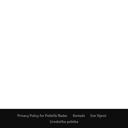
Privacy Policy for Politički Radar
Kontakt
Sve Vijesti
Urednička politika