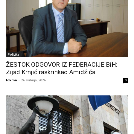
Politika
ŽESTOK ODGOVOR IZ FEDERACIJE BiH:
Zijad Krnjić raskrinkao Amidžića
lokma
-
26 svibnja, 2026
0