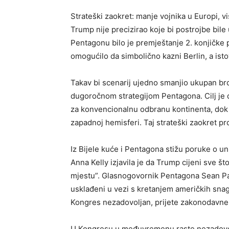
Strateški zaokret: manje vojnika u Europi, vi
Trump nije precizirao koje bi postrojbe bil
Pentagonu bilo je premještanje 2. konjičke 
omogućilo da simbolično kazni Berlin, a is
Takav bi scenarij ujedno smanjio ukupan broj
dugoročnom strategijom Pentagona. Cilj je
za konvencionalnu odbranu kontinenta, dok 
zapadnoj hemisferi. Taj strateški zaokret 
Iz Bijele kuće i Pentagona stižu poruke o u
Anna Kelly izjavila je da Trump cijeni sve š
mjestu”. Glasnogovornik Pentagona Sean Pa
usklađeni u vezi s kretanjem američkih snag
Kongres nezadovoljan, prijete zakonodavne
U Kongresu u međuvremenu raste nezadovolj