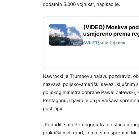
dodatnih 5.000 vojnika”, napisao je.
(VIDEO) Moskva pod n
usmjereno prema reg
SVIJET
|
prije 2 tjedna
Nawrocki je Trumpovu najavu pozdravio, obj
nazvavši poljsko-američki savez „ključnim s
poljskog ministra odbrane Pawel Zalewski, k
Pentagonu, izjavio je da je Varšava spremna i
postrojbi.
„Ponudili smo Pentagonu trajno stacioniran
praktički mali grad, i na to smo spremni. Mi 