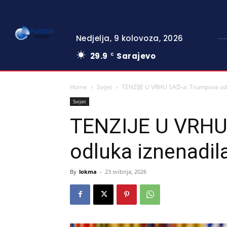
Nedjelja, 9 kolovoza, 2026
29.9
Sarajevo
C
Home
Svijet
TENZIJE U VRHU SAD-a: Trumpova odlu
Svijet
TENZIJE U VRHU
odluka iznenadil
By
lokma
-
23 svibnja, 2026