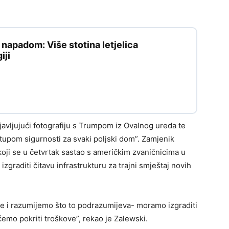
apadom: Više stotina letjelica
iji
avljujući fotografiju s Trumpom iz Ovalnog ureda te
tupom sigurnosti za svaki poljski dom”. Zamjenik
oji se u četvrtak sastao s američkim zvaničnicima u
zgraditi čitavu infrastrukturu za trajni smještaj novih
je i razumijemo što to podrazumijeva- moramo izgraditi
ćemo pokriti troškove”, rekao je Zalewski.