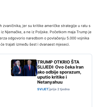
 zvaničnika, jer su kritike američke strategije u ratu s
le iz Njemačke, a ne iz Poljske. Početkom maja Trump je
Merza odgovorio naredbom o povlačenju 5.000 vojnika
 će trajati između šest i dvanaest mjeseci.
TRUMP OTKRIO ŠTA
SLIJEDI: Ovo čeka Iran
ako odbije sporazum,
uputio kritike i
Netanyahuu
SVIJET
|
prije 2 tjedna