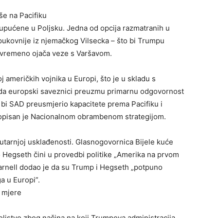
še na Pacifiku
e upućene u Poljsku. Jedna od opcija razmatranih u
pukovnije iz njemačkog Vilsecka – što bi Trumpu
tovremeno ojača veze s Varšavom.
 američkih vojnika u Europi, što je u skladu s
 da europski saveznici preuzmu primarnu odgovornost
bi SAD preusmjerio kapacitete prema Pacifiku i
propisan je Nacionalnom obrambenom strategijom.
nutarnjoj usklađenosti. Glasnogovornica Bijele kuće
to Hegseth čini u provedbi politike „Amerika na prvom
rnell dodao je da su Trump i Hegseth „potpuno
a u Europi”.
 mjere
stvo zbog načina na koji Trumpova administracija