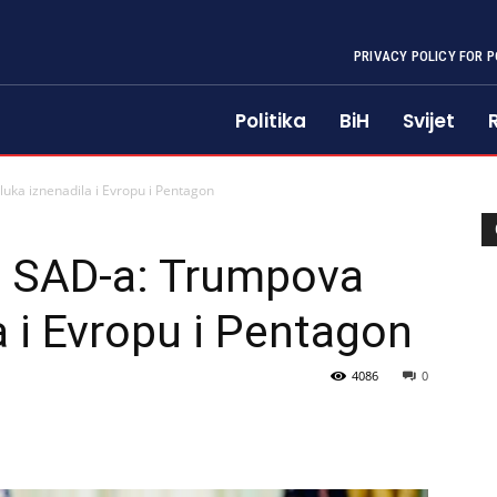
PRIVACY POLICY FOR P
Politika
BiH
Svijet
ka iznenadila i Evropu i Pentagon
 SAD-a: Trumpova
a i Evropu i Pentagon
4086
0