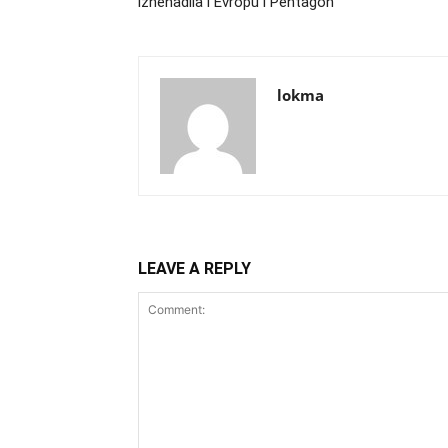
iznenadila i Evropu i Pentagon
lokma
LEAVE A REPLY