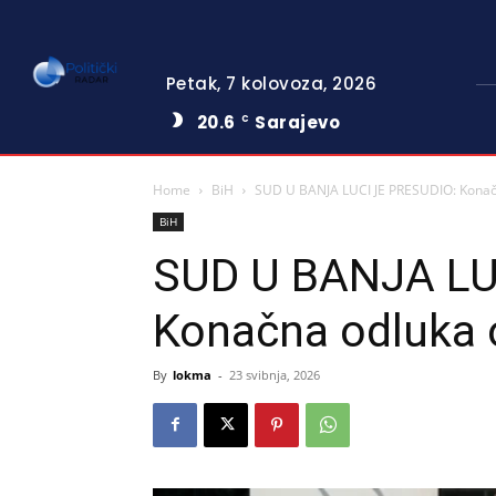
Petak, 7 kolovoza, 2026
20.6
Sarajevo
C
Home
BiH
SUD U BANJA LUCI JE PRESUDIO: Konačna
BiH
SUD U BANJA LU
Konačna odluka o 
By
lokma
-
23 svibnja, 2026