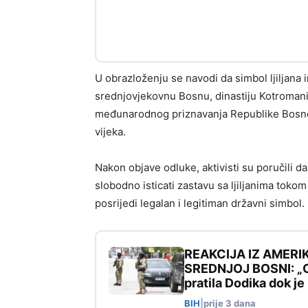
U obrazloženju se navodi da simbol ljiljana i
srednjovjekovnu Bosnu, dinastiju Kotromanića
međunarodnog priznavanja Republike Bosne
vijeka.
Nakon objave odluke, aktivisti su poručili 
slobodno isticati zastavu sa ljiljanima toko
posrijedi legalan i legitiman državni simbol.
REAKCIJA IZ AMERI
SREDNJOJ BOSNI: „Ovo
pratila Dodika dok j
BIH
|
prije 3 dana