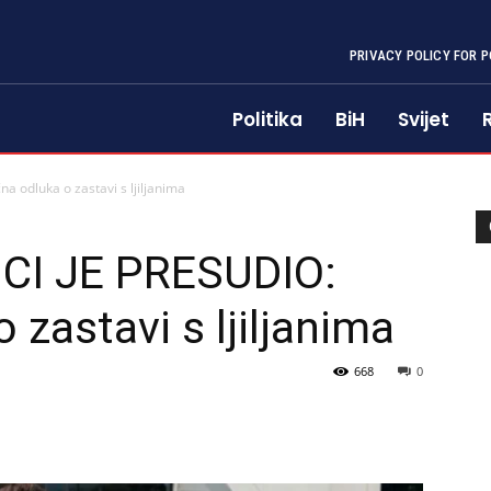
PRIVACY POLICY FOR P
Politika
BiH
Svijet
 odluka o zastavi s ljiljanima
CI JE PRESUDIO:
zastavi s ljiljanima
668
0