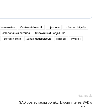
 hercegovina
Centralni dnevnik
dijaspora
državno obilježje
oslobađajuća presuda
Osnovni sud Banja Luka
Sejfudin Tokić
Senad Hadžifejzović
simboli
Tvrtko I
Next article
SAD poslao jasnu poruku, ključni interes SAD u