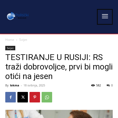
Home
Svijet
Svijet
TESTIRANJE U RUSIJI: RS
traži dobrovoljce, prvi bi mogli
otići na jesen
By
lokma
-
18 svibnja, 2025
582
0