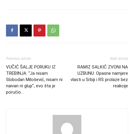
Previous article
Next article
VUČIĆ ŠALJE PORUKU IZ
RAMIZ SALKIĆ ZVONI NA
TREBINJA: “Ja nisam
UZBUNU: Opasne namjere
Slobodan Milošević, nisam ni
vlasti u Srbiji i RS prolaze bez
naivan ni glup”, evo šta je
reakcije
poručio…