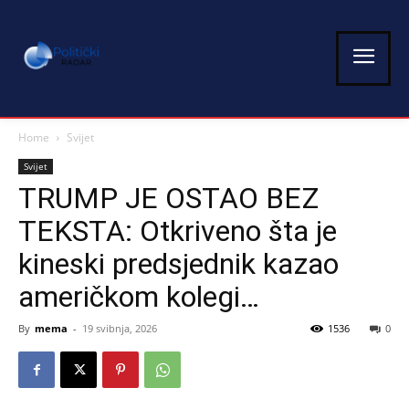
Home
Svijet
Svijet
TRUMP JE OSTAO BEZ
TEKSTA: Otkriveno šta je
kineski predsjednik kazao
američkom kolegi…
By
mema
-
19 svibnja, 2026
1536
0