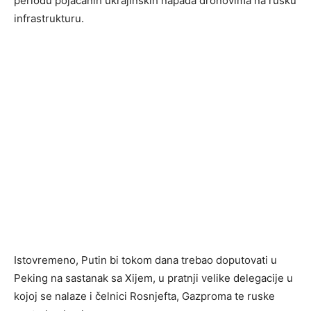
periodu pojačanih ukrajinskih napada dronovima na rusku
infrastrukturu.
Istovremeno, Putin bi tokom dana trebao doputovati u
Peking na sastanak sa Xijem, u pratnji velike delegacije u
kojoj se nalaze i čelnici Rosnjefta, Gazproma te ruske